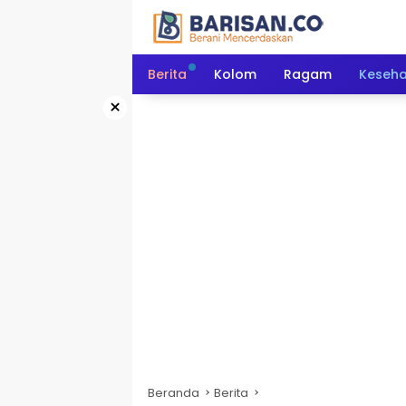
Langsung
ke
konten
Berita
Kolom
Ragam
Keseh
×
Beranda
Berita