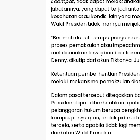
Keempat
, tidak dapat melaksanak
jabatannya, yang dapat terjadi anta
kesehatan atau kondisi lain yang 
Wakil Presiden tidak mampu menjala
“Berhenti dapat berupa pengunduran 
proses pemakzulan atau impeachme
melaksanakan kewajiban bisa karena
Denny, dikutip dari akun Tiktonya, 
Ketentuan pemberhentian Presiden 
melalui mekanisme pemakzulan diat
Dalam pasal tersebut ditegaskan b
Presiden dapat diberhentikan apabi
pelanggaran hukum berupa pengkhi
korupsi, penyuapan, tindak pidana b
tercela, serta apabila tidak lagi m
dan/atau Wakil Presiden.