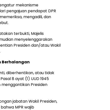
 mengatur mekanisme
dari pengajuan pendapat DPR
memeriksa, mengadili, dan
but.
akan terbukti, Majelis
emudian menyelenggarakan
ntian Presiden dan/atau Wakil
.
en Berhalangan
i, diberhentikan, atau tidak
asal 8 ayat (1) UUD 1945
 menggantikan Presiden
songan jabatan Wakil Presiden,
r bahwa MPR wajib