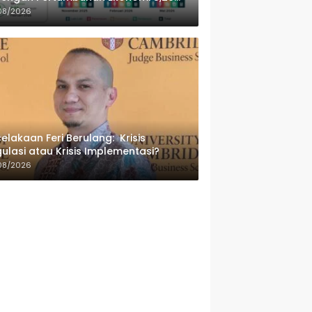
sen
08/2026
elakaan Feri Berulang: Krisis
ulasi atau Krisis Implementasi?
08/2026