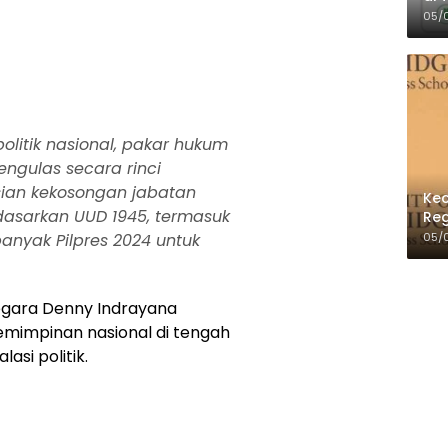
Per
05/
 politik nasional, pakar hukum
ngulas secara rinci
sian kekosongan jabatan
Kec
dasarkan UUD 1945, termasuk
Reg
05/
banyak Pilpres 2024 untuk
.
egara Denny Indrayana
mimpinan nasional di tengah
asi politik.