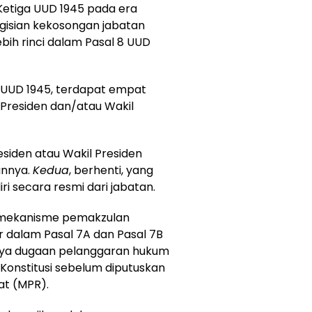
Ketiga UUD 1945 pada era
gisian kekosongan jabatan
ebih rinci dalam Pasal 8 UUD
3) UUD 1945, terdapat empat
Presiden dan/atau Wakil
esiden atau Wakil Presiden
annya.
Kedua
, berhenti, yang
ri secara resmi dari jabatan.
ui mekanisme pemakzulan
 dalam Pasal 7A dan Pasal 7B
nya dugaan pelanggaran hukum
onstitusi sebelum diputuskan
at (MPR).