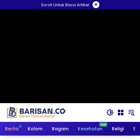
Langsung
×
Scroll Untuk Baca Artikel
ke
konten
Berita
Kolom
Ragam
Kesehatan
Religi
So