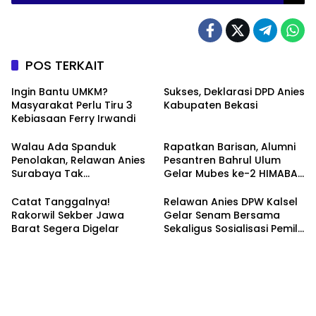
POS TERKAIT
Ingin Bantu UMKM?
Sukses, Deklarasi DPD Anies
Masyarakat Perlu Tiru 3
Kabupaten Bekasi
Kebiasaan Ferry Irwandi
Walau Ada Spanduk
Rapatkan Barisan, Alumni
Penolakan, Relawan Anies
Pesantren Bahrul Ulum
Surabaya Tak
Gelar Mubes ke-2 HIMABAS
Tergoyahkan
dan Bentuk IKABU
Semarang
Catat Tanggalnya!
Relawan Anies DPW Kalsel
Rakorwil Sekber Jawa
Gelar Senam Bersama
Barat Segera Digelar
Sekaligus Sosialisasi Pemilu
2024