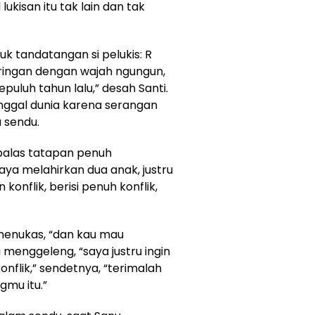
ukisan itu tak lain dan tak
uk tandatangan si pelukis: R
aringan dengan wajah ngungun,
epuluh tahun lalu,” desah Santi.
ggal dunia karena serangan
 sendu.
alas tatapan penuh
aya melahirkan dua anak, justru
konflik, berisi penuh konflik,
menukas, “dan kau mau
 menggeleng, “saya justru ingin
nflik,” sendetnya, “terimalah
gmu itu.”