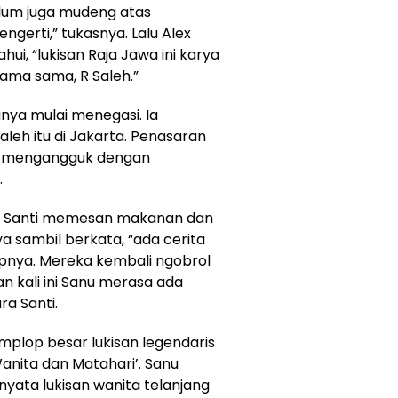
elum juga mudeng atas
ngerti,” tukasnya. Lalu Alex
i, “lukisan Raja Jawa ini karya
ama sama, R Saleh.”
nya mulai menegasi. Ia
eh itu di Jakarta. Penasaran
ti mengangguk dengan
.
ta, Santi memesan makanan dan
a sambil berkata, “ada cerita
pnya. Mereka kembali ngobrol
n kali ini Sanu merasa ada
ra Santi.
plop besar lukisan legendaris
Wanita dan Matahari’. Sanu
rnyata lukisan wanita telanjang