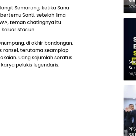
Ber
Kel
07/
angit Semarang, ketika Sanu
a bertemu Santi, setelah lima
i WA, teman chatingnya itu
keluar stasiun.
enumpang, di akhir bondongan.
as ransel, terutama seamplop
pakaian. Uang sejumlah seratus
Saa
karya pelukis legendaris.
Sur
Mer
06/
PPS
38 