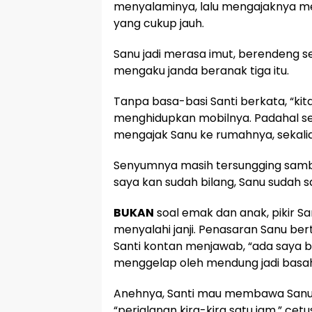
menyalaminya, lalu mengajaknya me
yang cukup jauh.
Sanu jadi merasa imut, berendeng s
mengaku janda beranak tiga itu.
Tanpa basa-basi Santi berkata, “kita
menghidupkan mobilnya. Padahal se
mengajak Sanu ke rumahnya, sekalian
Senyumnya masih tersungging sambil 
saya kan sudah bilang, Sanu sudah 
BUKAN
soal emak dan anak, pikir San
menyalahi janji. Penasaran Sanu bert
Santi kontan menjawab, “ada saya ba
menggelap oleh mendung jadi basah
Anehnya, Santi mau membawa Sanu ke
“perjalanan kira-kira satu jam,” cet