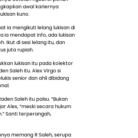
gkapkan awal kariernya
ukisan kuno.
at ia mengikuti lelang lukisan di
a ia mendapat info, ada lukisan
Ikut di sesi lelang itu, dan
s juta rupiah.
kkan lukisan itu pada kolektor
 Saleh itu. Alex Virgo si
ukis senior dan ahli dibidang
onal.
Raden Saleh itu palsu. “Bukan
jar Alex, “meski secara hukum
n.” Santi terperangah,
nnya memang R Saleh, serupa