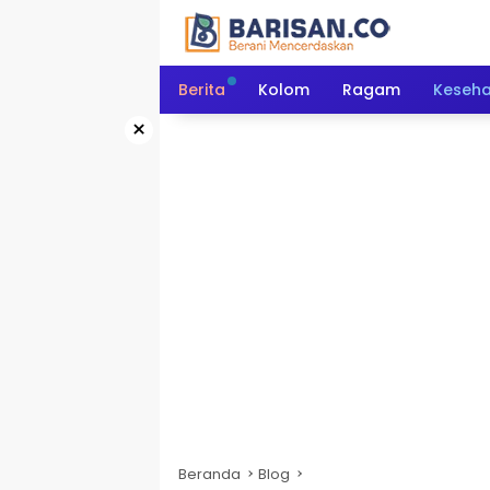
Langsung
ke
konten
Berita
Kolom
Ragam
Keseh
×
Beranda
Blog