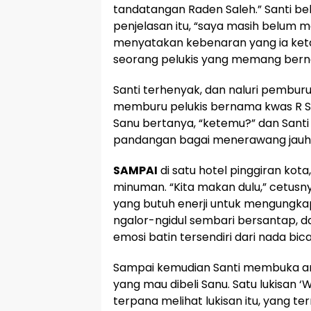
tandatangan Raden Saleh.” Santi b
penjelasan itu, “saya masih belum me
menyatakan kebenaran yang ia ketahu
seorang pelukis yang memang bern
Santi terhenyak, dan naluri pemburu
memburu pelukis bernama kwas R Sal
Sanu bertanya, “ketemu?” dan San
pandangan bagai menerawang jauh
SAMPAI
di satu hotel pinggiran ko
minuman. “Kita makan dulu,” cetusny
yang butuh enerji untuk mengungka
ngalor-ngidul sembari bersantap, da
emosi batin tersendiri dari nada bica
Sampai kemudian Santi membuka am
yang mau dibeli Sanu. Satu lukisan ‘
terpana melihat lukisan itu, yang te