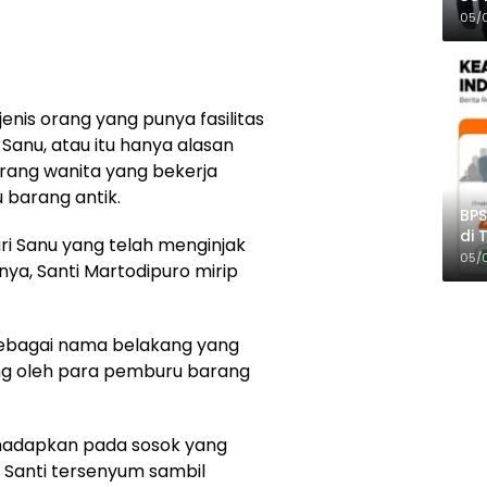
Pro
05/
enis orang yang punya fasilitas
r Sanu, atau itu hanya alasan
rang wanita yang bekerja
barang antik.
BPS
di 
ari Sanu yang telah menginjak
Per
05/
nya, Santi Martodipuro mirip
ebagai nama belakang yang
ang oleh para pemburu barang
ihadapkan pada sosok yang
. Santi tersenyum sambil