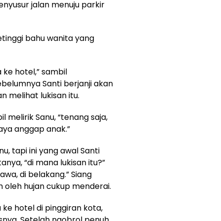
nyusur jalan menuju parkir
etinggi bahu wanita yang
 ke hotel,” sambil
belumnya Santi berjanji akan
 melihat lukisan itu.
melirik Sanu, “tenang saja,
saya anggap anak.”
u, tapi ini yang awal Santi
anya, “di mana lukisan itu?”
wa, di belakang.” Siang
 oleh hujan cukup menderai.
 hotel di pinggiran kota,
usnya. Setelah ngobrol penuh