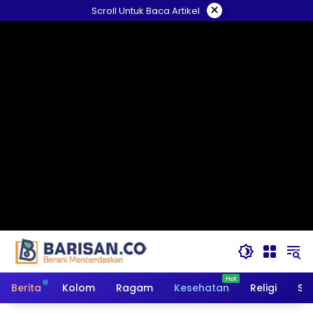
Langsung
×
Scroll Untuk Baca Artikel
ke
konten
Berita
Kolom
Ragam
Kesehatan
Religi
So