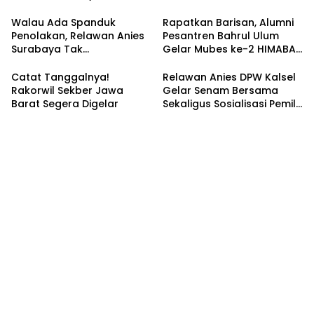
Walau Ada Spanduk
Rapatkan Barisan, Alumni
Penolakan, Relawan Anies
Pesantren Bahrul Ulum
Surabaya Tak
Gelar Mubes ke-2 HIMABAS
Tergoyahkan
dan Bentuk IKABU
Semarang
Catat Tanggalnya!
Relawan Anies DPW Kalsel
Rakorwil Sekber Jawa
Gelar Senam Bersama
Barat Segera Digelar
Sekaligus Sosialisasi Pemilu
2024