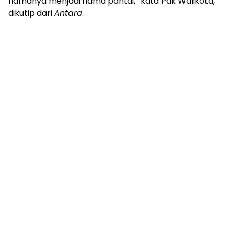
namanya menjadi nama pantai,” kata Pak Walikota,
dikutip dari
Antara
.