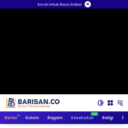
Langsung
×
Scroll Untuk Baca Artikel
ke
konten
Berita
Kolom
Ragam
Kesehatan
Religi
So