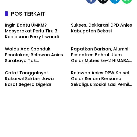
POS TERKAIT
Ingin Bantu UMKM?
Sukses, Deklarasi DPD Anies
Masyarakat Perlu Tiru 3
Kabupaten Bekasi
Kebiasaan Ferry Irwandi
Walau Ada Spanduk
Rapatkan Barisan, Alumni
Penolakan, Relawan Anies
Pesantren Bahrul Ulum
Surabaya Tak
Gelar Mubes ke-2 HIMABAS
Tergoyahkan
dan Bentuk IKABU
Semarang
Catat Tanggalnya!
Relawan Anies DPW Kalsel
Rakorwil Sekber Jawa
Gelar Senam Bersama
Barat Segera Digelar
Sekaligus Sosialisasi Pemilu
2024