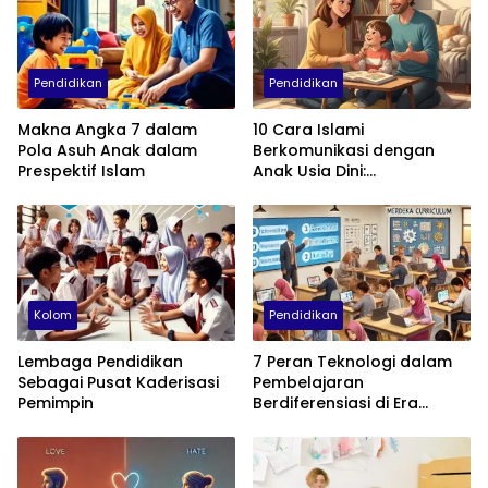
Pendidikan
Pendidikan
Makna Angka 7 dalam
10 Cara Islami
Pola Asuh Anak dalam
Berkomunikasi dengan
Prespektif Islam
Anak Usia Dini:
Menumbuhkan Akhlak,
Empati, dan Cinta
Kolom
Pendidikan
Lembaga Pendidikan
7 Peran Teknologi dalam
Sebagai Pusat Kaderisasi
Pembelajaran
Pemimpin
Berdiferensiasi di Era
Kurikulum Merdeka