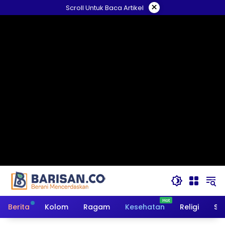
Langsung
×
Scroll Untuk Baca Artikel
ke
konten
Berita
Kolom
Ragam
Kesehatan
Religi
So