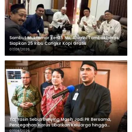
Sambut Muktamar ke-35 NU, Alumni Tambakberas
Siapkan 25 Ribu Cangkir Kopi Gratis
07/08/2026
Taj Yasin Sebut Bullying Masih Jadi PR Bersama,
Pencegahan Harus Libatkan Keluarga hingga
Pesantren
07/08/2026