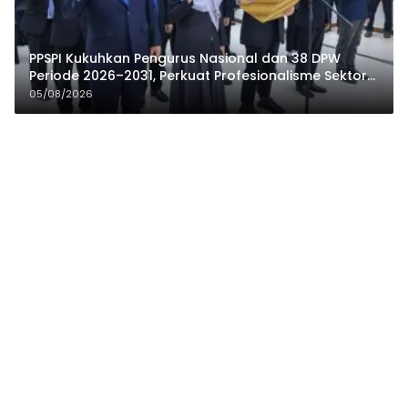
PPSPI Kukuhkan Pengurus Nasional dan 38 DPW
Periode 2026–2031, Perkuat Profesionalisme Sektor
Publik
05/08/2026