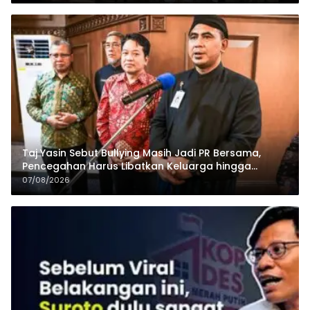
Taj Yasin Sebut Bullying Masih Jadi PR Bersama,
Pencegahan Harus Libatkan Keluarga hingga
Pesantren
07/08/2026