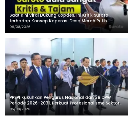
Saat Kini Viral Dukung Kopdes, Ini Kritik Suroto
terhadap Konsep Koperasi Desa Merah Putih
06/08/2026
PPSPI Kukuhkan Pengurus Nasional dan 38 DPW
Periode 2026–2031, Perkuat Profesionalisme Sektor
Publik
05/08/2026