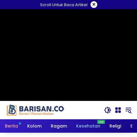
Langsung
×
Scroll Untuk Baca Artikel
ke
konten
Berita
Kolom
Ragam
Kesehatan
Religi
So