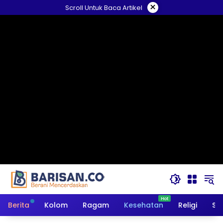
Langsung
×
Scroll Untuk Baca Artikel
ke
konten
Berita
Kolom
Ragam
Kesehatan
Religi
So