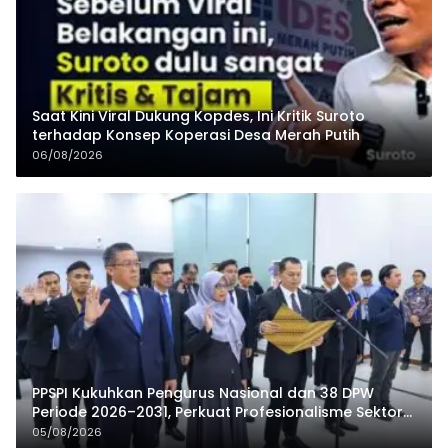
Saat Kini Viral Dukung Kopdes, Ini Kritik Suroto
terhadap Konsep Koperasi Desa Merah Putih
06/08/2026
PPSPI Kukuhkan Pengurus Nasional dan 38 DPW
Periode 2026–2031, Perkuat Profesionalisme Sektor
Publik
05/08/2026