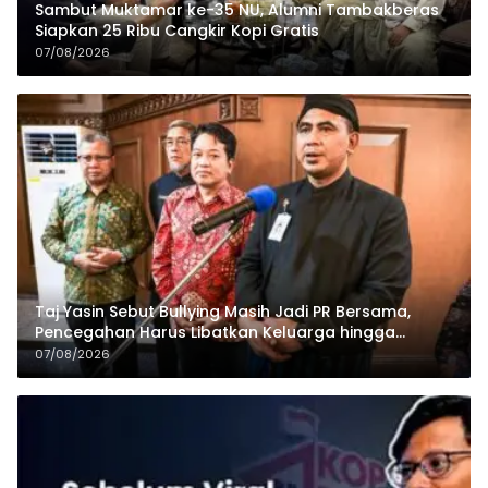
Sambut Muktamar ke-35 NU, Alumni Tambakberas
Siapkan 25 Ribu Cangkir Kopi Gratis
07/08/2026
Taj Yasin Sebut Bullying Masih Jadi PR Bersama,
Pencegahan Harus Libatkan Keluarga hingga
Pesantren
07/08/2026