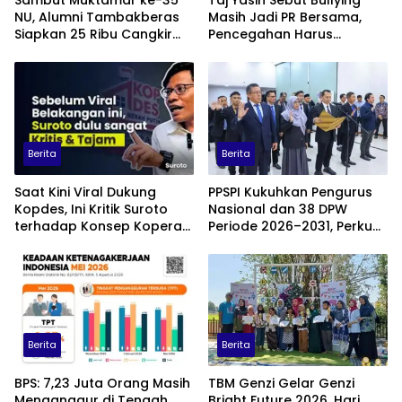
NU, Alumni Tambakberas
Masih Jadi PR Bersama,
Siapkan 25 Ribu Cangkir
Pencegahan Harus
Kopi Gratis
Libatkan Keluarga hingga
Pesantren
Berita
Berita
Saat Kini Viral Dukung
PPSPI Kukuhkan Pengurus
Kopdes, Ini Kritik Suroto
Nasional dan 38 DPW
terhadap Konsep Koperasi
Periode 2026–2031, Perkuat
Desa Merah Putih
Profesionalisme Sektor
Publik
Berita
Berita
BPS: 7,23 Juta Orang Masih
TBM Genzi Gelar Genzi
Menganggur di Tengah
Bright Future 2026, Hari