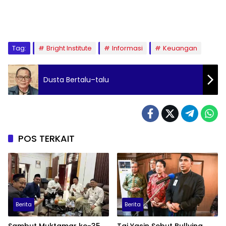
Tag:
Bright Institute
Informasi
Keuangan
Dusta Bertalu–talu
POS TERKAIT
Berita
Berita
Sambut Muktamar ke-35
Taj Yasin Sebut Bullying