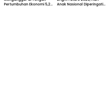
Pertumbuhan Ekonomi 5,29
Anak Nasional Diperingati
Persen
dengan Lomba Puisi dan
Tembang Dolanan