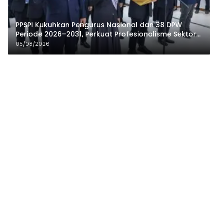
PPSPI Kukuhkan Pengurus Nasional dan 38 DPW
Periode 2026–2031, Perkuat Profesionalisme Sektor
Publik
05/08/2026