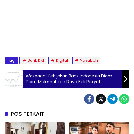
Tag:
Bank DKI
Digital
Nasabah
Waspada! Kebijakan Bank Indonesia Diam-
Diam Melemahkan Daya Beli Rakyat
POS TERKAIT