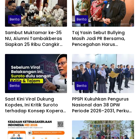
Berita
Berita
Sambut Muktamar ke-35
Taj Yasin Sebut Bullying
NU, Alumni Tambakberas
Masih Jadi PR Bersama,
Siapkan 25 Ribu Cangkir
Pencegahan Harus
Kopi Gratis
Libatkan Keluarga hingga
Pesantren
Berita
Berita
Saat Kini Viral Dukung
PPSPI Kukuhkan Pengurus
Kopdes, Ini Kritik Suroto
Nasional dan 38 DPW
terhadap Konsep Koperasi
Periode 2026–2031, Perkuat
Desa Merah Putih
Profesionalisme Sektor
Publik