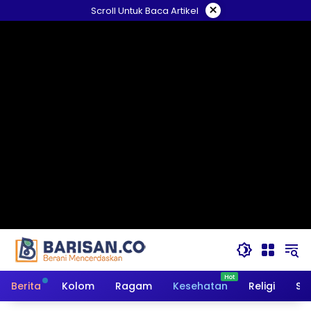
Langsung
×
Scroll Untuk Baca Artikel
ke
konten
Berita
Kolom
Ragam
Kesehatan
Religi
So