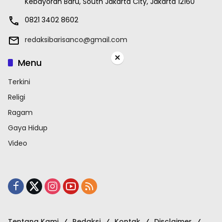
Kebayoran Baru, South Jakarta City, Jakarta 12160
0821 3402 8602
redaksibarisanco@gmail.com
×
Menu
Terkini
Religi
Ragam
Gaya Hidup
Video
Tentang Kami
Redaksi
Kontak
Disclaimer