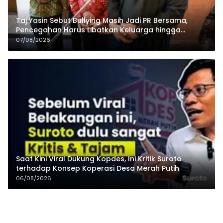
Taj Yasin Sebut Bullying Masih Jadi PR Bersama,
Pencegahan Harus Libatkan Keluarga hingga
Pesantren
07/08/2026
Saat Kini Viral Dukung Kopdes, Ini Kritik Suroto
terhadap Konsep Koperasi Desa Merah Putih
06/08/2026