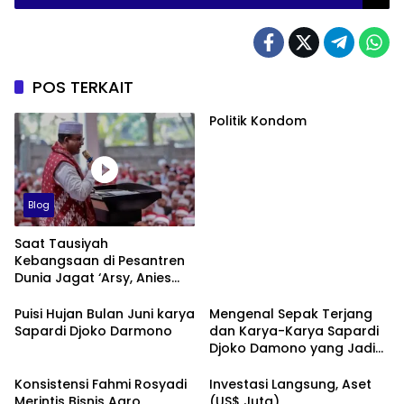
POS TERKAIT
Politik Kondom
Blog
Saat Tausiyah
Kebangsaan di Pesantren
Dunia Jagat ‘Arsy, Anies
Mendapat Jimat dan
Dukungan dari Abah Aos
Puisi Hujan Bulan Juni karya
Mengenal Sepak Terjang
Sapardi Djoko Darmono
dan Karya-Karya Sapardi
Djoko Damono yang Jadi
Google Doodle Hari Ini
Konsistensi Fahmi Rosyadi
Investasi Langsung, Aset
Merintis Bisnis Agro
(US$ Juta)