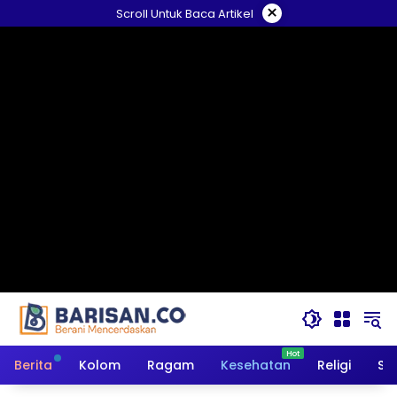
Langsung
×
Scroll Untuk Baca Artikel
ke
konten
Berita
Kolom
Ragam
Kesehatan
Religi
So