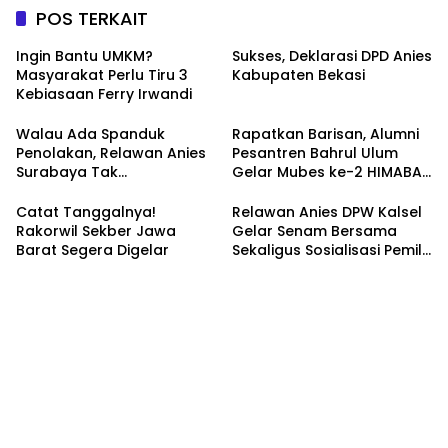
POS TERKAIT
Ingin Bantu UMKM?
Sukses, Deklarasi DPD Anies
Masyarakat Perlu Tiru 3
Kabupaten Bekasi
Kebiasaan Ferry Irwandi
Walau Ada Spanduk
Rapatkan Barisan, Alumni
Penolakan, Relawan Anies
Pesantren Bahrul Ulum
Surabaya Tak
Gelar Mubes ke-2 HIMABAS
Tergoyahkan
dan Bentuk IKABU
Semarang
Catat Tanggalnya!
Relawan Anies DPW Kalsel
Rakorwil Sekber Jawa
Gelar Senam Bersama
Barat Segera Digelar
Sekaligus Sosialisasi Pemilu
2024