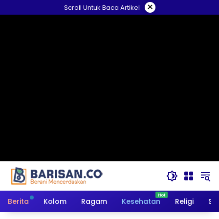
Langsung
×
Scroll Untuk Baca Artikel
ke
konten
Berita
Kolom
Ragam
Kesehatan
Religi
So