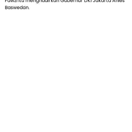
Fawzi itu menghadirkan Gubernur DKI Jakarta Anies
Baswedan.