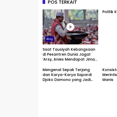
POS TERKAIT
Politik
Blog
Saat Tausiyah Kebangsaan
di Pesantren Dunia Jagat
‘Arsy, Anies Mendapat Jimat
dan Dukungan dari Abah
Aos
Mengenal Sepak Terjang
Konsist
dan Karya-Karya Sapardi
Merinti
Djoko Damono yang Jadi
Manis
Google Doodle Hari Ini