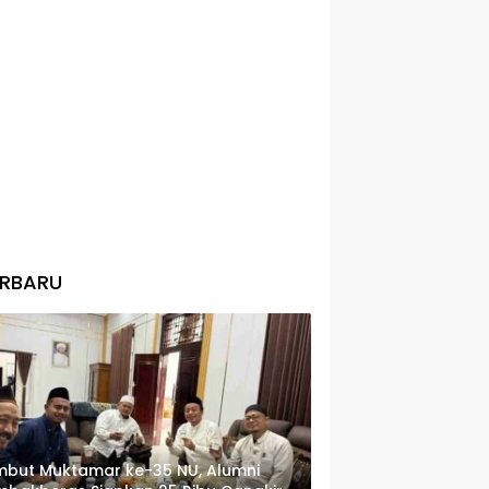
ERBARU
but Muktamar ke-35 NU, Alumni