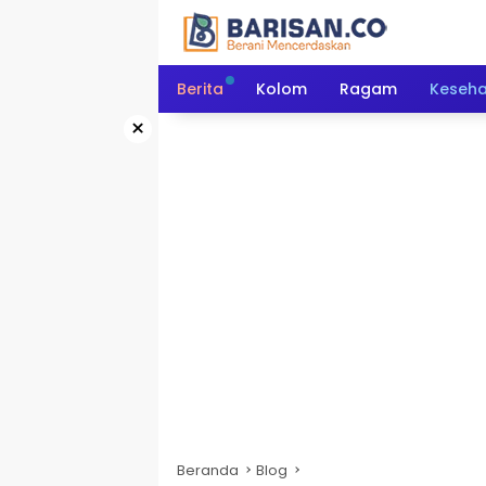
Langsung
ke
konten
Berita
Kolom
Ragam
Keseh
×
Beranda
Blog