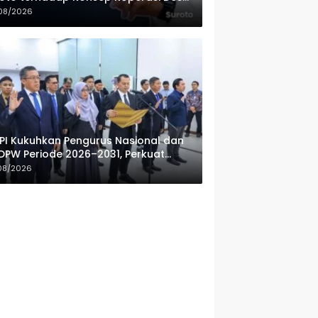
ah Putih
08/2026
PI Kukuhkan Pengurus Nasional dan
DPW Periode 2026–2031, Perkuat
fesionalisme Sektor Publik
08/2026