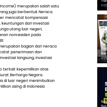
Tam
Kop
07/
 Income
) merupakan salah satu
 yang juga berbentuk Neraca.
er mencatat kompensasi
 keuntungan dari investasi
nga utang luar negeri,
nan nonresiden pada
l.
merupakan bagian dari neraca
Taj
catat penerimaan dan
Ber
vestasi langsung, investasi
Kel
07/
o terkait kepemilikan atas
 Surat Berharga Negara.
a di luar negeri menimbulkan
likan asing di Indonesia
Saa
Sur