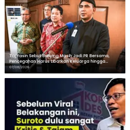
Taj Yasin Sebut Bullying Masih Jadi PR Bersama,
Pencegahan Harus Libatkan Keluarga hingga
Pesantren
07/08/2026