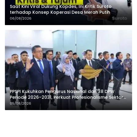
Saat Kini Viral Dukung Kopdes, Ini Kritik Suroto
terhadap Konsep Koperasi Desa Merah Putih
06/08/2026
PPSPI Kukuhkan Pengurus Nasional dan 38 DPW
Periode 2026–2031, Perkuat Profesionalisme Sektor
Publik
05/08/2026