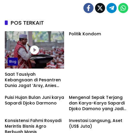
POS TERKAIT
Politik Kondom
Blog
Saat Tausiyah
Kebangsaan di Pesantren
Dunia Jagat ‘Arsy, Anies
Mendapat Jimat dan
Dukungan dari Abah Aos
Puisi Hujan Bulan Juni karya
Mengenal Sepak Terjang
Sapardi Djoko Darmono
dan Karya-Karya Sapardi
Djoko Damono yang Jadi
Google Doodle Hari Ini
Konsistensi Fahmi Rosyadi
Investasi Langsung, Aset
Merintis Bisnis Agro
(US$ Juta)
Berbuah Manis