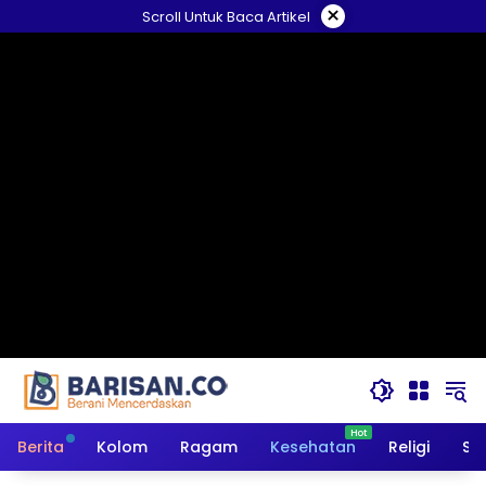
Langsung
×
Scroll Untuk Baca Artikel
ke
konten
Berita
Kolom
Ragam
Kesehatan
Religi
So