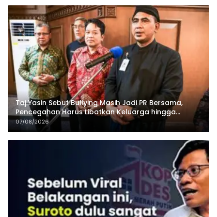
Taj Yasin Sebut Bullying Masih Jadi PR Bersama,
Pencegahan Harus Libatkan Keluarga hingga
Pesantren
07/08/2026