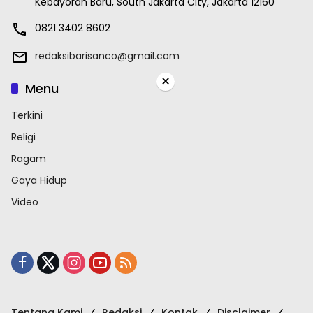
Kebayoran Baru, South Jakarta City, Jakarta 12160
0821 3402 8602
redaksibarisanco@gmail.com
×
Menu
Terkini
Religi
Ragam
Gaya Hidup
Video
Tentang Kami
Redaksi
Kontak
Disclaimer