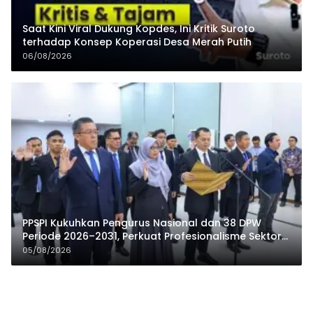
Saat Kini Viral Dukung Kopdes, Ini Kritik Suroto
terhadap Konsep Koperasi Desa Merah Putih
06/08/2026
PPSPI Kukuhkan Pengurus Nasional dan 38 DPW
Periode 2026–2031, Perkuat Profesionalisme Sektor
Publik
05/08/2026