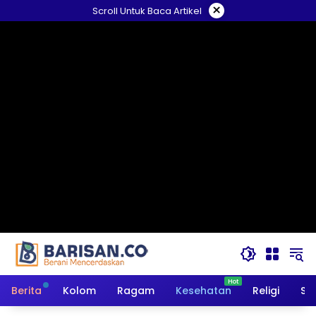
Langsung
×
Scroll Untuk Baca Artikel
ke
konten
Berita
Kolom
Ragam
Kesehatan
Religi
So