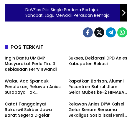
DeVFias Rilis Single Perdana Bertajuk
Sahabat, Lagu Mewakili Perasaan Remaja
POS TERKAIT
Ingin Bantu UMKM?
Sukses, Deklarasi DPD Anies
Masyarakat Perlu Tiru 3
Kabupaten Bekasi
Kebiasaan Ferry Irwandi
Walau Ada Spanduk
Rapatkan Barisan, Alumni
Penolakan, Relawan Anies
Pesantren Bahrul Ulum
Surabaya Tak
Gelar Mubes ke-2 HIMABAS
Tergoyahkan
dan Bentuk IKABU
Semarang
Catat Tanggalnya!
Relawan Anies DPW Kalsel
Rakorwil Sekber Jawa
Gelar Senam Bersama
Barat Segera Digelar
Sekaligus Sosialisasi Pemilu
2024