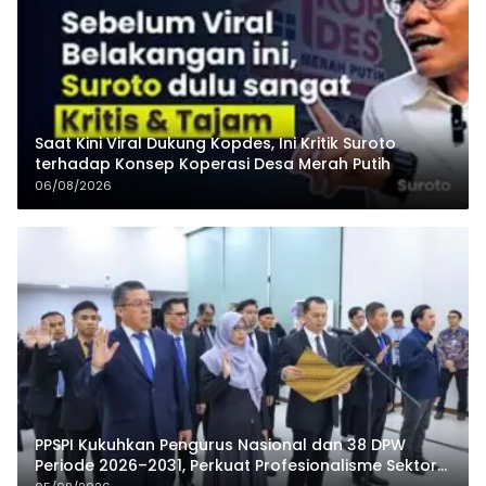
Saat Kini Viral Dukung Kopdes, Ini Kritik Suroto
terhadap Konsep Koperasi Desa Merah Putih
06/08/2026
PPSPI Kukuhkan Pengurus Nasional dan 38 DPW
Periode 2026–2031, Perkuat Profesionalisme Sektor
Publik