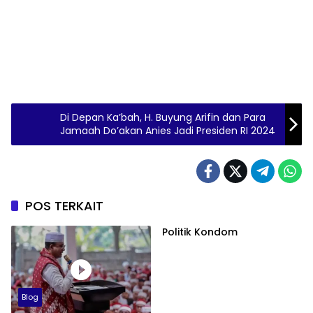
Di Depan Ka’bah, H. Buyung Arifin dan Para
Jamaah Do’akan Anies Jadi Presiden RI 2024
POS TERKAIT
Politik Kondom
Blog