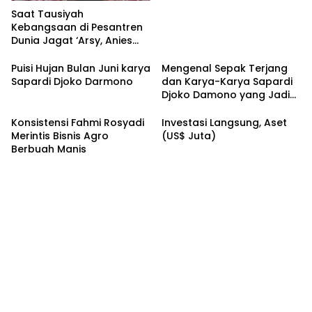
Saat Tausiyah
Kebangsaan di Pesantren
Dunia Jagat ‘Arsy, Anies
Mendapat Jimat dan
Dukungan dari Abah Aos
Puisi Hujan Bulan Juni karya
Mengenal Sepak Terjang
Sapardi Djoko Darmono
dan Karya-Karya Sapardi
Djoko Damono yang Jadi
Google Doodle Hari Ini
Konsistensi Fahmi Rosyadi
Investasi Langsung, Aset
Merintis Bisnis Agro
(US$ Juta)
Berbuah Manis