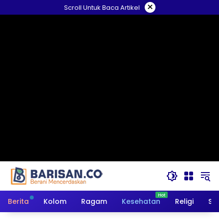
Langsung
×
Scroll Untuk Baca Artikel
ke
konten
Berita
Kolom
Ragam
Kesehatan
Religi
So