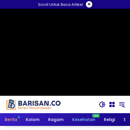
Langsung
×
Scroll Untuk Baca Artikel
ke
konten
Berita
Kolom
Ragam
Kesehatan
Religi
So