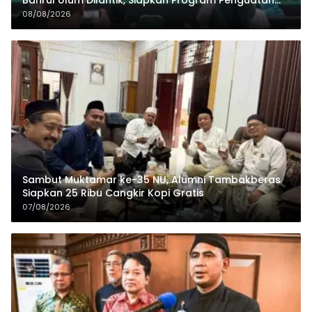
Organisasi dan Ekonomi
08/08/2026
Sambut Muktamar ke-35 NU, Alumni Tambakberas
Siapkan 25 Ribu Cangkir Kopi Gratis
07/08/2026