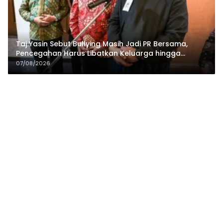
Taj Yasin Sebut Bullying Masih Jadi PR Bersama,
Pencegahan Harus Libatkan Keluarga hingga
Pesantren
07/08/2026