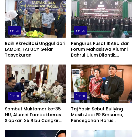
Berita
Berita
Raih Akreditasi Unggul dari
Pengurus Pusat IKABU dan
LAMDIK, FAI UCY Gelar
Forum Mahasiswa Alumni
Tasyakuran
Bahrul Ulum Dilantik,
Siapkan Program
Penguatan Organisasi dan
Ekonomi
Berita
Berita
Sambut Muktamar ke-35
Taj Yasin Sebut Bullying
NU, Alumni Tambakberas
Masih Jadi PR Bersama,
Siapkan 25 Ribu Cangkir
Pencegahan Harus
Kopi Gratis
Libatkan Keluarga hingga
Pesantren