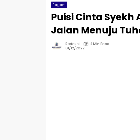
Ragam
Puisi Cinta Syekh 
Jalan Menuju Tu
Redaksi
4 Min Baca
01/12/2022