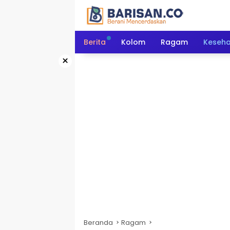
Langsung
ke
konten
Berita
Kolom
Ragam
Keseh
×
Beranda
Ragam