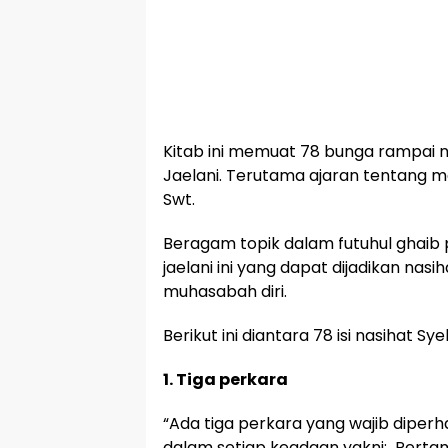
Kitab ini memuat 78 bunga rampai n
Jaelani. Terutama ajaran tentang m
Swt.
Beragam topik dalam futuhul ghaib p
jaelani ini yang dapat dijadikan na
muhasabah diri.
Berikut ini diantara 78 isi nasihat Sy
1. Tiga perkara
“Ada tiga perkara yang wajib diperha
dalam setiap keadaan yakni: Perta