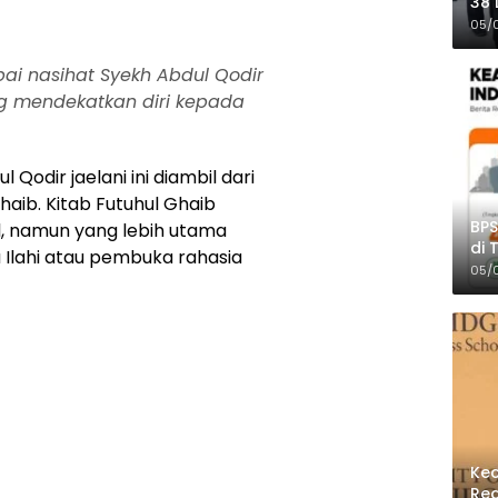
38 
Pro
05/
ai nasihat Syekh Abdul Qodir
ng mendekatkan diri kepada
l Qodir jaelani ini diambil dari
Ghaib. Kitab Futuhul Ghaib
BPS
, namun yang lebih utama
di 
 Ilahi atau pembuka rahasia
Per
05/
Kec
Reg