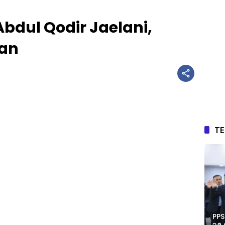
Abdul Qodir Jaelani,
han
T
PPS