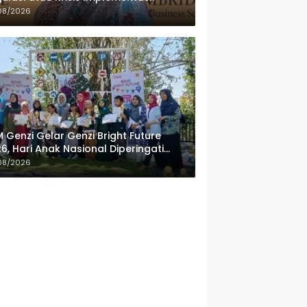
08/2026
 Genzi Gelar Genzi Bright Future
6, Hari Anak Nasional Diperingati
ngan Lomba Puisi dan Tembang
08/2026
lanan