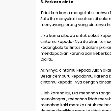
3. Perkara cinta
Tidakkah kamu mengetahui bahwa D
Satu itu menyukai kesatuan di dala
menyayangi orang yang cintanya han
Jika kamu dibawa untuk dekat kepad
cintamu kepada-Nya itu akan ternoda
kadangkala terlintas di dalam piki
mendapatkan karunia dan keberkatan
Dia itu.
Akhirnya, cintamu kepada Allah aka
Besar cemburu kepadamu, karena 
cintamu kepada-Nya dengan cintamu
Oleh karena itu, Dia menahan tangan
menolongmu, menahan lidah merek
menahan kaki mereka untuk melang
dengan demikian mereka tidak dap