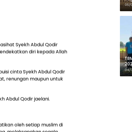
05/
asihat Syekh Abdul Qodir
endekatkan diri kepada Allah
TBM
202
de
04/
uisi cinta Syekh Abdul Qodir
Do
sihat, renungan maupun untuk
ekh Abdul Qodir jaelani.
tikan oleh setiap muslim di
ma, melaksanakan segala