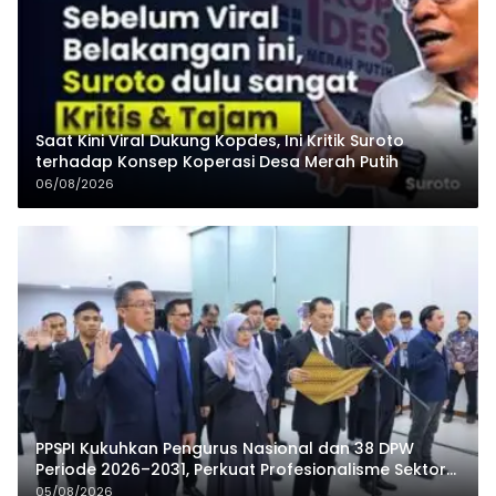
Saat Kini Viral Dukung Kopdes, Ini Kritik Suroto
terhadap Konsep Koperasi Desa Merah Putih
06/08/2026
PPSPI Kukuhkan Pengurus Nasional dan 38 DPW
Periode 2026–2031, Perkuat Profesionalisme Sektor
Publik
05/08/2026