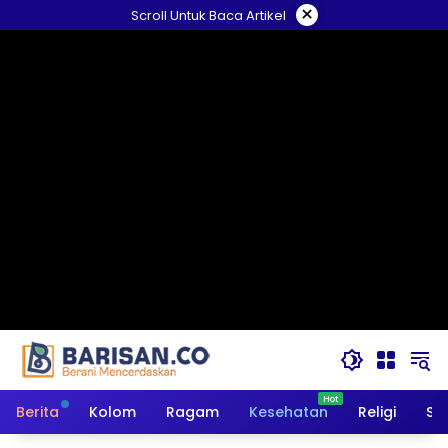
Langsung
×
Scroll Untuk Baca Artikel
ke
konten
Berita
Kolom
Ragam
Kesehatan
Religi
So