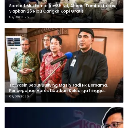
Sambut Muktamar ke-35 NU, Alumni Tambakberas
Siapkan 25 Ribu Cangkir Kopi Gratis
07/08/2026
Taj Yasin Sebut Bullying Masih Jadi PR Bersama,
Pencegahan Harus Libatkan Keluarga hingga
Pesantren
07/08/2026