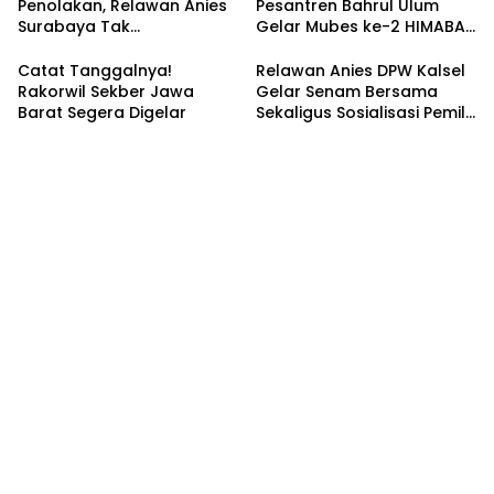
Penolakan, Relawan Anies
Pesantren Bahrul Ulum
Surabaya Tak
Gelar Mubes ke-2 HIMABAS
Tergoyahkan
dan Bentuk IKABU
Semarang
Catat Tanggalnya!
Relawan Anies DPW Kalsel
Rakorwil Sekber Jawa
Gelar Senam Bersama
Barat Segera Digelar
Sekaligus Sosialisasi Pemilu
2024