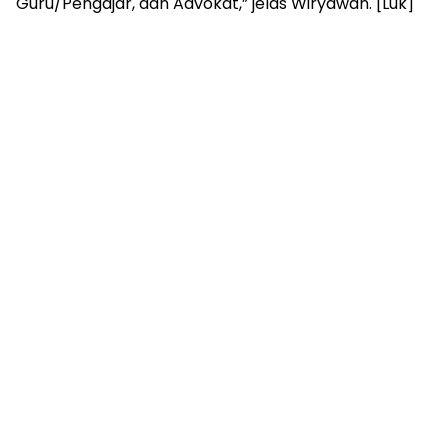
Guru/Pengajar, dan Advokat,” jelas Wiryawan. [Luk]