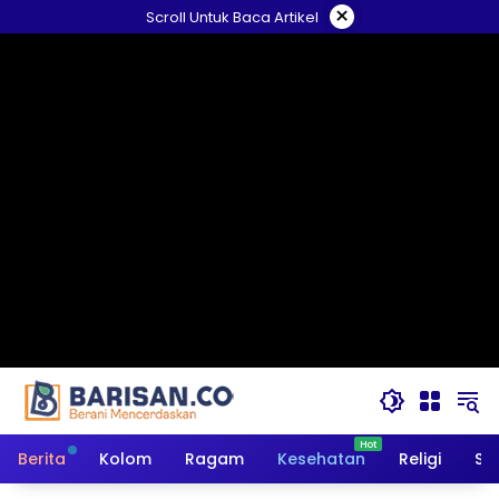
Langsung
×
Scroll Untuk Baca Artikel
ke
konten
Berita
Kolom
Ragam
Kesehatan
Religi
So