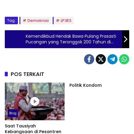
Tag:
Demokrasi
LP3ES
Kemendikbud Hendak Bawa Pulang Prasasti
Pucangan yang Teronggok 200 Tahun di
India
POS TERKAIT
Politik Kondom
Blog
Saat Tausiyah
Kebangsaan di Pesantren