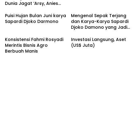
Dunia Jagat ‘Arsy, Anies
Mendapat Jimat dan
Dukungan dari Abah Aos
Puisi Hujan Bulan Juni karya
Mengenal Sepak Terjang
Sapardi Djoko Darmono
dan Karya-Karya Sapardi
Djoko Damono yang Jadi
Google Doodle Hari Ini
Konsistensi Fahmi Rosyadi
Investasi Langsung, Aset
Merintis Bisnis Agro
(US$ Juta)
Berbuah Manis