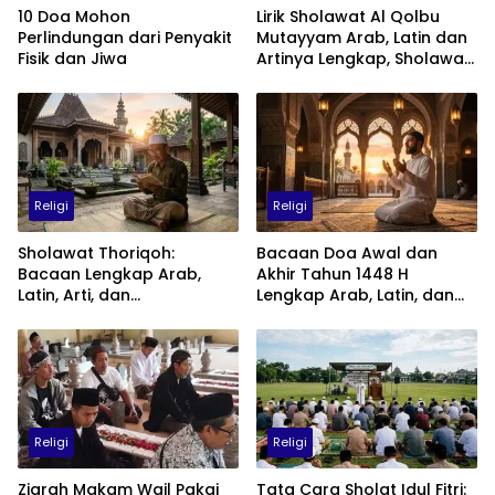
10 Doa Mohon
Lirik Sholawat Al Qolbu
Perlindungan dari Penyakit
Mutayyam Arab, Latin dan
Fisik dan Jiwa
Artinya Lengkap, Sholawat
Penuh Cinta kepada Nabi
Muhammad SAW
Religi
Religi
Sholawat Thoriqoh:
Bacaan Doa Awal dan
Bacaan Lengkap Arab,
Akhir Tahun 1448 H
Latin, Arti, dan
Lengkap Arab, Latin, dan
Keutamaannya
Artinya: Waktu, Tata Cara,
dan Keutamaannya
Religi
Religi
Ziarah Makam Wail Pakai
Tata Cara Sholat Idul Fitri: