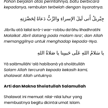
Pohon berjalan atas perintahnya, batu berbicara
kepadanya, rembulan terbelah dengan isyaratnya.
جِبْريلُ أَتى لَيلَ الإسراءِ والرَّبُّ دَعاهُ لِحَضْرَتِهِ
Jibrîlu atâ lailal isrâ-i war-robbu da‘âhu lihadhratihi
Malaikat Jibril datang pada malam Isra’, dan Allah
memanggilnya untuk menghadap kepada-Nya.
يا سَلامُ اللهِ عَلَى حَبيبِنا يا صَلاةُ اللهِ
Yâ salâmullâhi ‘alâ habîbanâ yâ sholâtullâh
Salam Allah tercurah kepada kekasih kami,
shalawat Allah untuknya
.
Arti dan Makna Sholatullah Salamullah
Shalawat ini memuat nilai-nilai luhur yang
membuatnya begitu dicintai umat Islam.