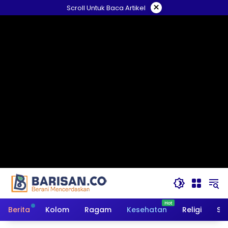
Langsung
×
Scroll Untuk Baca Artikel
ke
konten
Berita
Kolom
Ragam
Kesehatan
Religi
So