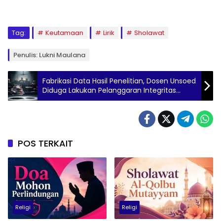
Tag:
Keutamaan
Lirik
Sholawat
Penulis: Lukni Maulana
Fabrikasi Data Hasil Penelitian, Dosen Unsoed
Diduga Lakukan Pelanggaran Integritas
Akademik
POS TERKAIT
Religi
Religi