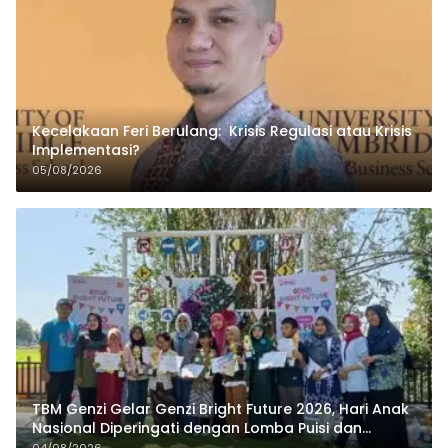
Kecelakaan Feri Berulang: Krisis Regulasi atau Krisis
Implementasi?
05/08/2026
TBM Genzi Gelar Genzi Bright Future 2026, Hari Anak
Nasional Diperingati dengan Lomba Puisi dan
Tembang Dolanan
04/08/2026