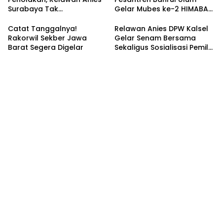
Surabaya Tak
Gelar Mubes ke-2 HIMABAS
Tergoyahkan
dan Bentuk IKABU
Semarang
Catat Tanggalnya!
Relawan Anies DPW Kalsel
Rakorwil Sekber Jawa
Gelar Senam Bersama
Barat Segera Digelar
Sekaligus Sosialisasi Pemilu
2024