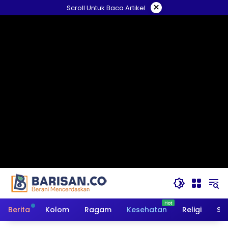
Langsung
×
Scroll Untuk Baca Artikel
ke
konten
Berita
Kolom
Ragam
Kesehatan
Religi
So