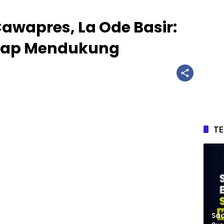
Cawapres, La Ode Basir:
etap Mendukung
T
Saa