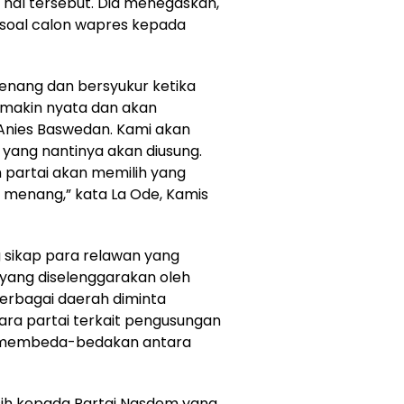
hal tersebut. Dia menegaskan,
soal calon wapres kepada
enang dan bersyukur ketika
 makin nyata dan akan
nies Baswedan. Kami akan
yang nantinya akan diusung.
 partai akan memilih yang
 menang,” kata La Ode, Kamis
g sikap para relawan yang
 yang diselenggarakan oleh
berbagai daerah diminta
cara partai terkait pengusungan
k membeda-bedakan antara
sih kepada Partai Nasdem yang