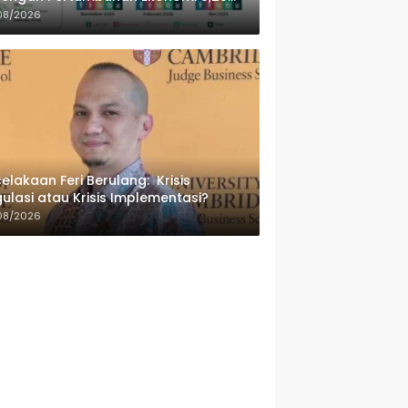
sen
08/2026
elakaan Feri Berulang: Krisis
ulasi atau Krisis Implementasi?
08/2026