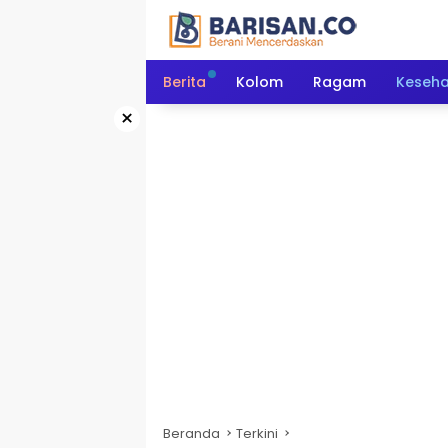
Langsung
ke
konten
Berita
Kolom
Ragam
Keseh
×
Beranda
Terkini