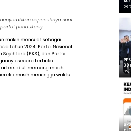
Sur
Mer
06/
 menyerahkan sepenuhnya soal
partai pendukung.
n makin mencuat sebagai
esia tahun 2024. Partai Nasional
 Sejahtera (PKS), dan Partai
PPS
annya secara terbuka.
38 
rtai tersebut memang masih
Pro
05/
 mereka masih menunggu waktu
BPS
di 