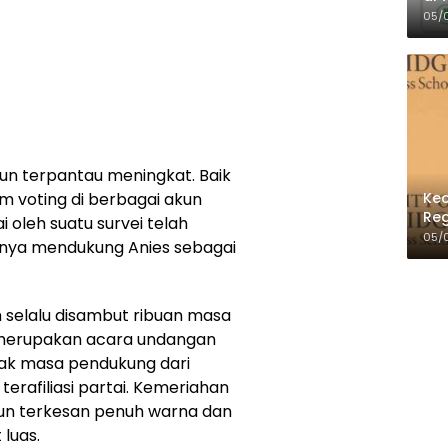
Per
05/
 pun terpantau meningkat. Baik
Kec
m voting di berbagai akun
Reg
i oleh suatu survei telah
05/
apnya mendukung Anies sebagai
 selalu disambut ribuan masa
 merupakan acara undangan
ak masa pendukung dari
erafiliasi partai. Kemeriahan
un terkesan penuh warna dan
luas.