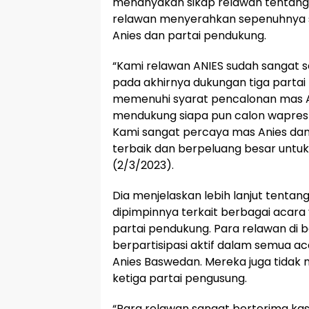
menanyakan sikap relawan tentang 
relawan menyerahkan sepenuhnya 
Anies dan partai pendukung.
“Kami relawan ANIES sudah sangat s
pada akhirnya dukungan tiga partai
memenuhi syarat pencalonan mas A
mendukung siapa pun calon wapres 
Kami sangat percaya mas Anies dan
terbaik dan berpeluang besar untuk
(2/3/2023).
Dia menjelaskan lebih lanjut tentan
dipimpinnya terkait berbagai acara
partai pendukung. Para relawan di 
berpartisipasi aktif dalam semua a
Anies Baswedan. Mereka juga tida
ketiga partai pengusung.
“Para relawan sangat berterima ka