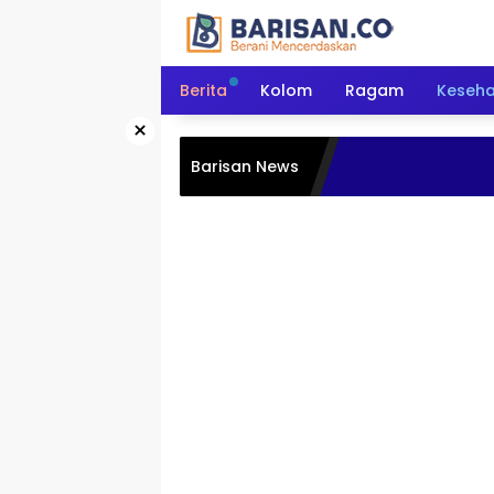
Langsung
ke
konten
Berita
Kolom
Ragam
Keseh
×
Barisan News