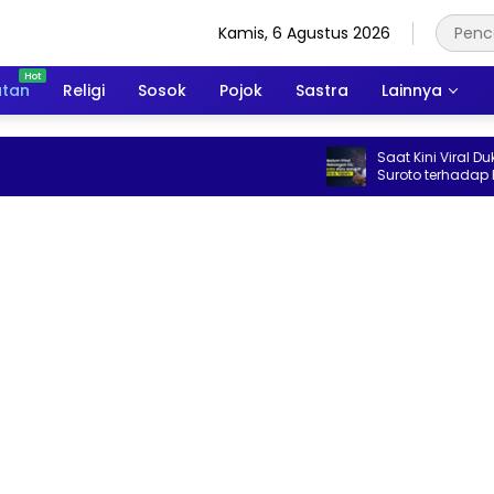
Kamis, 6 Agustus 2026
atan
Religi
Sosok
Pojok
Sastra
Lainnya
Saat Kini Viral Dukung Kopdes, In
Suroto terhadap Konsep Koper
Merah Putih