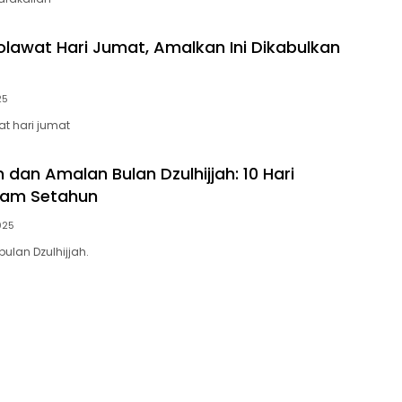
lawat Hari Jumat, Amalkan Ini Dikabulkan
25
t hari jumat
dan Amalan Bulan Dzulhijjah: 10 Hari
lam Setahun
025
bulan Dzulhijjah.