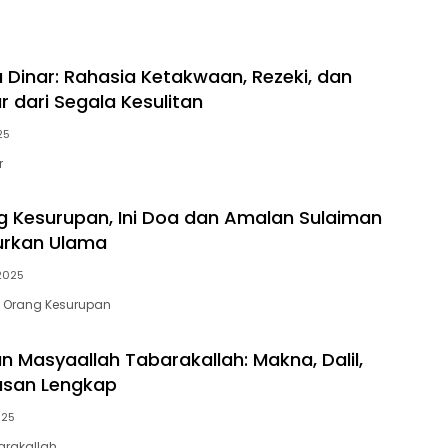
u Dinar: Rahasia Ketakwaan, Rezeki, dan
r dari Segala Kesulitan
25
r
g Kesurupan, Ini Doa dan Amalan Sulaiman
urkan Ulama
2025
 Orang Kesurupan
 Masyaallah Tabarakallah: Makna, Dalil,
asan Lengkap
025
arakallah