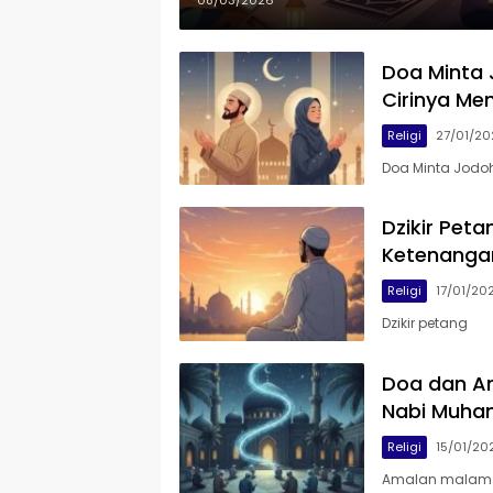
08/03/2026
Doa Minta 
Cirinya Me
Religi
27/01/20
Doa Minta Jodo
Dzikir Peta
Ketenanga
Religi
17/01/20
Dzikir petang
Doa dan Am
Nabi Muh
Religi
15/01/20
Amalan malam 