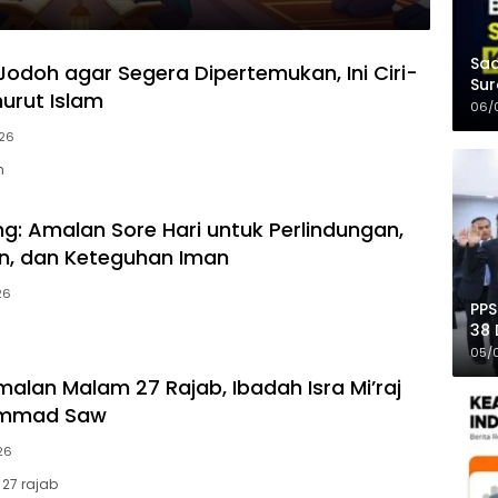
Saa
Jodoh agar Segera Dipertemukan, Ini Ciri-
Sur
nurut Islam
Mer
06/
26
h
ng: Amalan Sore Hari untuk Perlindungan,
n, dan Keteguhan Iman
26
PPS
38 
Pro
05/
alan Malam 27 Rajab, Ibadah Isra Mi’raj
ammad Saw
26
27 rajab