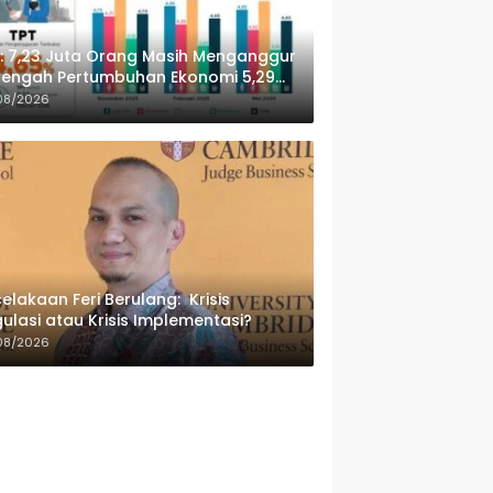
: 7,23 Juta Orang Masih Menganggur
Tengah Pertumbuhan Ekonomi 5,29
sen
08/2026
elakaan Feri Berulang: Krisis
ulasi atau Krisis Implementasi?
08/2026