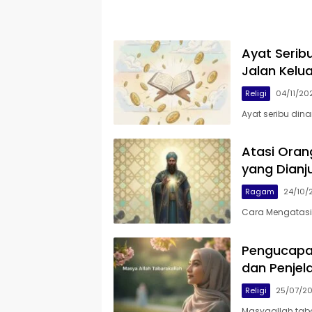
Ayat Serib
Jalan Kelua
Religi
04/11/20
Ayat seribu dina
Atasi Oran
yang Dianj
Ragam
24/10/
Cara Mengatasi
Pengucapan
dan Penjel
Religi
25/07/2
Masyaallah tab