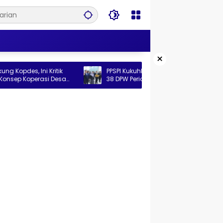
×
i Kritik
PPSPI Kukuhkan Pengurus Nasional dan
asi Desa
38 DPW Periode 2026–2031, Perkuat
Profesionalisme Sektor Publik