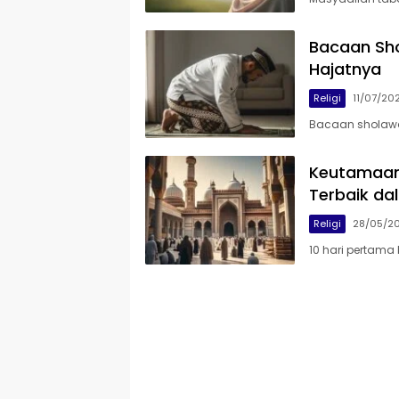
Bacaan Sho
Hajatnya
Religi
11/07/20
Bacaan sholawa
Keutamaan 
Terbaik da
Religi
28/05/2
10 hari pertama 