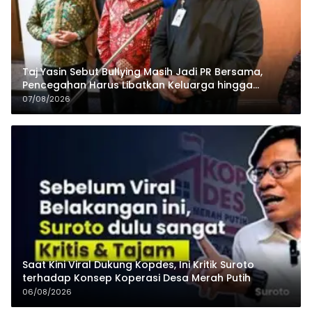
Taj Yasin Sebut Bullying Masih Jadi PR Bersama,
Pencegahan Harus Libatkan Keluarga hingga
Pesantren
07/08/2026
Saat Kini Viral Dukung Kopdes, Ini Kritik Suroto
terhadap Konsep Koperasi Desa Merah Putih
06/08/2026