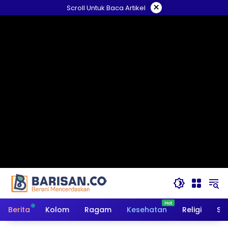
Langsung
×
Scroll Untuk Baca Artikel
ke
konten
Berita
Kolom
Ragam
Kesehatan
Religi
So