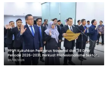
PPSPI Kukuhkan Pengurus Nasional dan 38 DPW
Periode 2026–2031, Perkuat Profesionalisme Sektor
Publik
05/08/2026