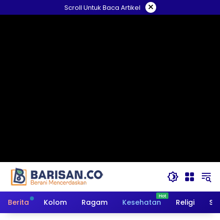
Langsung
×
Scroll Untuk Baca Artikel
ke
konten
Berita
Kolom
Ragam
Kesehatan
Religi
So