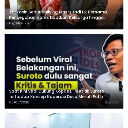
Taj Yasin Sebut Bullying Masih Jadi PR Bersama,
Pencegahan Harus Libatkan Keluarga hingga
Pesantren
07/08/2026
Saat Kini Viral Dukung Kopdes, Ini Kritik Suroto
terhadap Konsep Koperasi Desa Merah Putih
06/08/2026