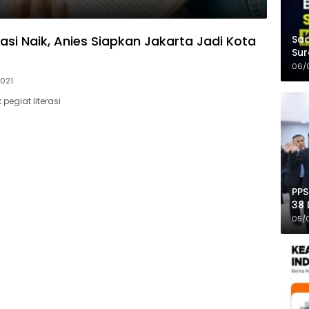
Saa
asi Naik, Anies Siapkan Jakarta Jadi Kota
Sur
Mer
06/
021
pegiat literasi
PPS
38 
Pro
05/