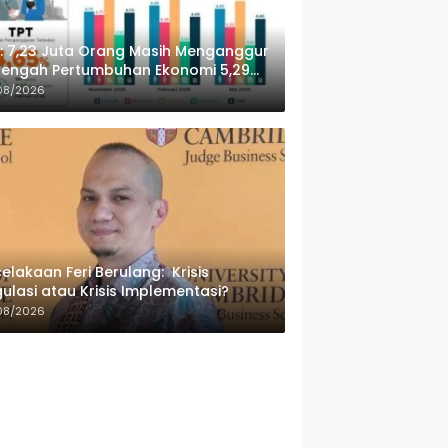
: 7,23 Juta Orang Masih Menganggur
Tengah Pertumbuhan Ekonomi 5,29
sen
08/2026
elakaan Feri Berulang: Krisis
ulasi atau Krisis Implementasi?
08/2026