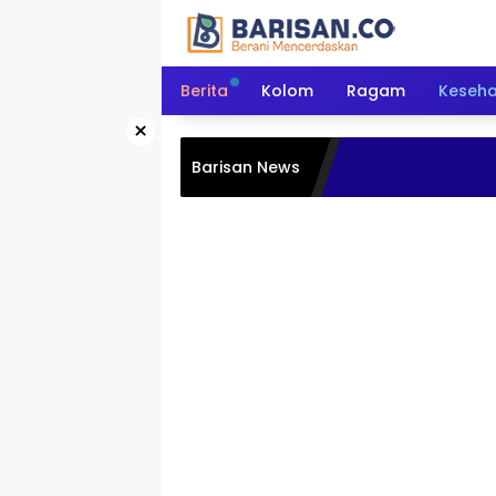
Langsung
ke
konten
Berita
Kolom
Ragam
Keseh
×
Barisan News