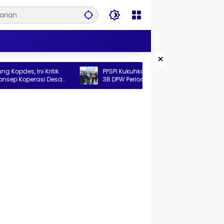
×
i Kritik
PPSPI Kukuhkan Pengurus Nasional dan
asi Desa
38 DPW Periode 2026–2031, Perkuat
Profesionalisme Sektor Publik