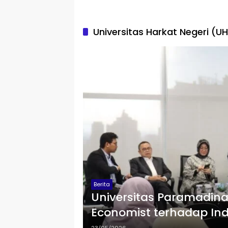
Universitas Harkat Negeri (U
Berita
Universitas Paramadina
Economist terhadap Ind
Krisis Kepercayaan Publ