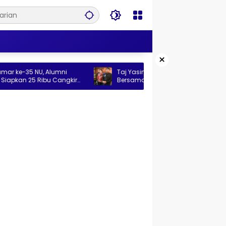
×
 NU, Alumni
Taj Yasin Sebut Bullying Masih Jadi PR
 Ribu Cangkir
Bersama, Pencegahan Harus Libatkan
Keluarga hingga Pesantren