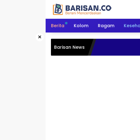
Langsung
ke
konten
Berita
Kolom
Ragam
Keseh
×
Barisan News