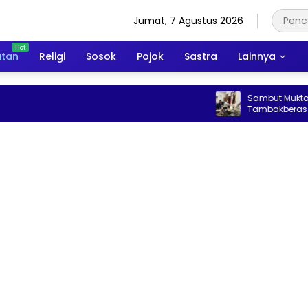
Jumat, 7 Agustus 2026
atan
Religi
Sosok
Pojok
Sastra
Lainnya
Sambut Muktamar ke-35
Tambakberas Siapkan 25
Kopi Gratis