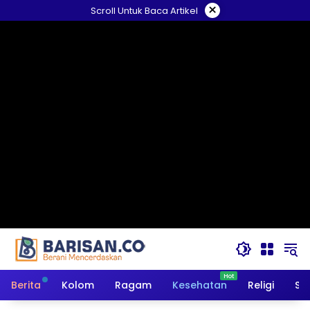
Langsung
×
Scroll Untuk Baca Artikel
ke
konten
Berita
Kolom
Ragam
Kesehatan
Religi
So