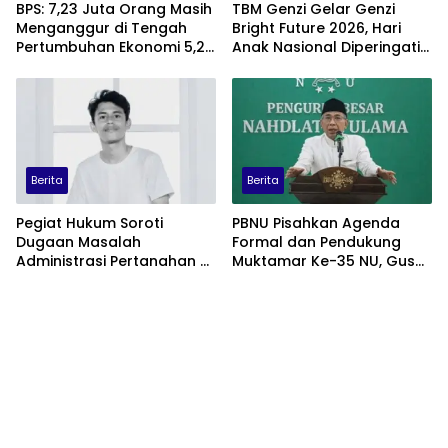
BPS: 7,23 Juta Orang Masih
TBM Genzi Gelar Genzi
Menganggur di Tengah
Bright Future 2026, Hari
Pertumbuhan Ekonomi 5,29
Anak Nasional Diperingati
Persen
dengan Lomba Puisi dan
Tembang Dolanan
Berita
Berita
Pegiat Hukum Soroti
PBNU Pisahkan Agenda
Dugaan Masalah
Formal dan Pendukung
Administrasi Pertanahan di
Muktamar Ke-35 NU, Gus
Balik Konflik Agraria Laoli
Yahya: Forum
Luwu Timur
Permusyawaratan
Dipusatkan di
Tambakberas