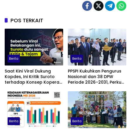
POS TERKAIT
Berita
Berita
Saat Kini Viral Dukung
PPSPI Kukuhkan Pengurus
Kopdes, Ini Kritik Suroto
Nasional dan 38 DPW
terhadap Konsep Koperasi
Periode 2026–2031, Perkuat
Desa Merah Putih
Profesionalisme Sektor
Publik
Berita
Berita