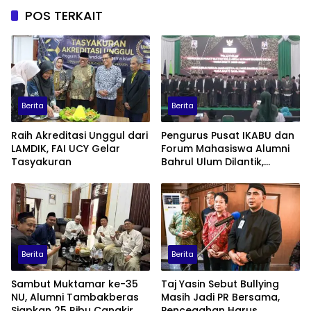
POS TERKAIT
Berita
Berita
Raih Akreditasi Unggul dari
Pengurus Pusat IKABU dan
LAMDIK, FAI UCY Gelar
Forum Mahasiswa Alumni
Tasyakuran
Bahrul Ulum Dilantik,
Siapkan Program
Penguatan Organisasi dan
Ekonomi
Berita
Berita
Sambut Muktamar ke-35
Taj Yasin Sebut Bullying
NU, Alumni Tambakberas
Masih Jadi PR Bersama,
Siapkan 25 Ribu Cangkir
Pencegahan Harus