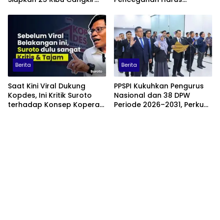
Kopi Gratis
Libatkan Keluarga hingga
Pesantren
Berita
Berita
Saat Kini Viral Dukung
PPSPI Kukuhkan Pengurus
Kopdes, Ini Kritik Suroto
Nasional dan 38 DPW
terhadap Konsep Koperasi
Periode 2026–2031, Perkuat
Desa Merah Putih
Profesionalisme Sektor
Publik