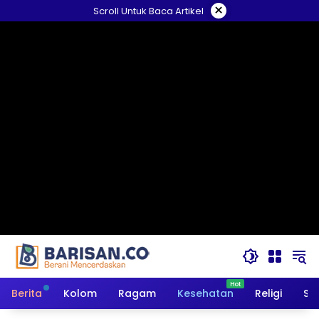
Langsung
×
Scroll Untuk Baca Artikel
ke
konten
Berita
Kolom
Ragam
Kesehatan
Religi
So