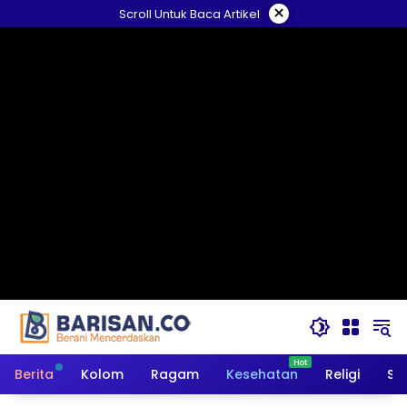
Langsung
×
Scroll Untuk Baca Artikel
ke
konten
Berita
Kolom
Ragam
Kesehatan
Religi
So