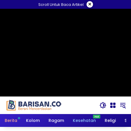
Langsung
×
Scroll Untuk Baca Artikel
ke
konten
Berita
Kolom
Ragam
Kesehatan
Religi
So