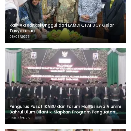
Raih Akreditasi Unggul dari LAMDIK, FAI UCY Gelar
Tasyakuran
08/08/2026
Pengurus Pusat IKABU dan Forum Mahasiswa Alumni
Bahrul Ulum Dilantik, Siapkan Program Penguatan
Organisasi dan Ekonomi
08/08/2026