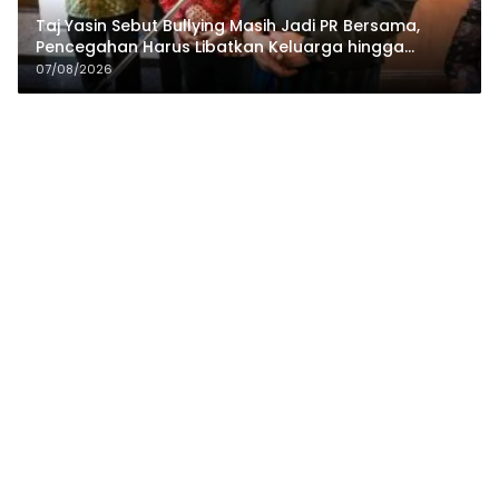
Taj Yasin Sebut Bullying Masih Jadi PR Bersama,
Pencegahan Harus Libatkan Keluarga hingga
Pesantren
07/08/2026