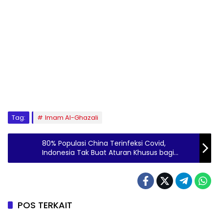
Tag:
Imam Al-Ghazali
80% Populasi China Terinfeksi Covid,
Indonesia Tak Buat Aturan Khusus bagi
Wisatawan
POS TERKAIT