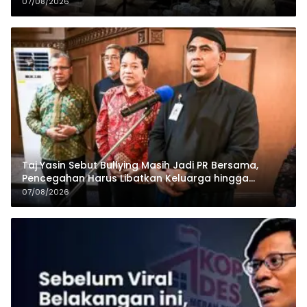
07/08/2026
Taj Yasin Sebut Bullying Masih Jadi PR Bersama,
Pencegahan Harus Libatkan Keluarga hingga
Pesantren
07/08/2026