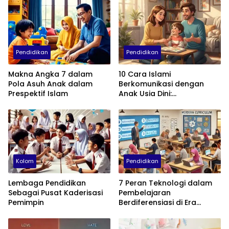
Pendidikan
Pendidikan
Makna Angka 7 dalam
10 Cara Islami
Pola Asuh Anak dalam
Berkomunikasi dengan
Prespektif Islam
Anak Usia Dini:
Menumbuhkan Akhlak,
Empati, dan Cinta
Kolom
Pendidikan
Lembaga Pendidikan
7 Peran Teknologi dalam
Sebagai Pusat Kaderisasi
Pembelajaran
Pemimpin
Berdiferensiasi di Era
Kurikulum Merdeka