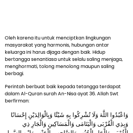
Oleh karena itu untuk menciptkan lingkungan
masyarakat yang harmonis, hubungan antar
keluarga ini harus dijaga dengan baik. Hidup
bertangga senantiasa untuk selalu saling menjaga,
menghormati, tolong menolong maupun saling
berbagi.
Perintah berbuat baik kepada tetangga terdapat
dalam Al-Quran surah An-Nisa ayat 36. Allah Swt
berfirman:
وَاعْبُدُوا اللَّهَ وَلَا تُشْرِكُوا بِهِ شَيْئًا وَبِالْوَالِدَيْنِ إِحْسَانًا
وَبِذِي الْقُرْبَى وَالْيَتَامَى وَالْمَسَاكِينِ وَالْجَارِ ذِي
الْقُرْبَى وَالْجَارِ الْجُنُبِ وَالصَّاحِبِ بِالْجَنْبِ وَابْنِ السَّبِيلِ