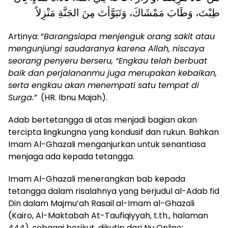
طِبْتَ، وَطَابَ مَمْشَاكَ، وَتَبَوَّأتَ مِنَ الجَنَّةِ مَنْزِلاً
Artinya: “
Barangsiapa menjenguk orang sakit atau
mengunjungi saudaranya karena Allah, niscaya
seorang penyeru berseru, “Engkau telah berbuat
baik dan perjalananmu juga merupakan kebaikan,
serta engkau akan menempati satu tempat di
Surga.”
(HR. Ibnu Majah).
Adab bertetangga di atas menjadi bagian akan
tercipta lingkungna yang kondusif dan rukun. Bahkan
Imam Al-Ghazali menganjurkan untuk senantiasa
menjaga ada kepada tetangga.
Imam Al-Ghazali menerangkan bab kepada
tetangga dalam risalahnya yang berjudul al-Adab fid
Din dalam Majmu’ah Rasail al-Imam al-Ghazali
(Kairo, Al-Maktabah At-Taufiqiyyah, t.th., halaman
444), sebagai berikut, dikutip dari Nu Online: