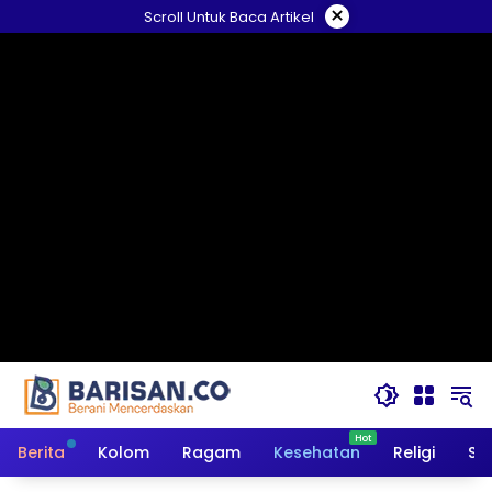
Langsung
×
Scroll Untuk Baca Artikel
ke
konten
Berita
Kolom
Ragam
Kesehatan
Religi
So