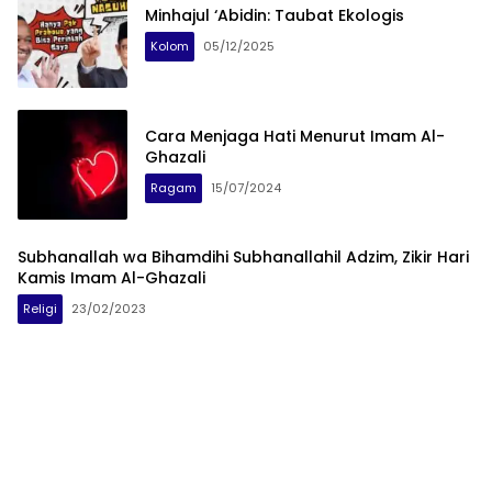
Minhajul ‘Abidin: Taubat Ekologis
Kolom
05/12/2025
Cara Menjaga Hati Menurut Imam Al-
Ghazali
Ragam
15/07/2024
Subhanallah wa Bihamdihi Subhanallahil Adzim, Zikir Hari
Kamis Imam Al-Ghazali
Religi
23/02/2023