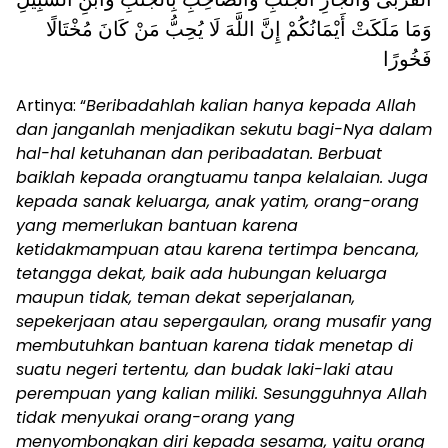
وَمَا مَلَكَتْ أَيْمَانُكُمْ إِنَّ اللَّهَ لَا يُحِبُّ مَنْ كَانَ مُخْتَالًا
فَخُورًا
Artinya: “
Beribadahlah kalian hanya kepada Allah
dan janganlah menjadikan sekutu bagi-Nya dalam
hal-hal ketuhanan dan peribadatan. Berbuat
baiklah kepada orangtuamu tanpa kelalaian. Juga
kepada sanak keluarga, anak yatim, orang-orang
yang memerlukan bantuan karena
ketidakmampuan atau karena tertimpa bencana,
tetangga dekat, baik ada hubungan keluarga
maupun tidak, teman dekat seperjalanan,
sepekerjaan atau sepergaulan, orang musafir yang
membutuhkan bantuan karena tidak menetap di
suatu negeri tertentu, dan budak laki-laki atau
perempuan yang kalian miliki. Sesungguhnya Allah
tidak menyukai orang-orang yang
menyombongkan diri kepada sesama, yaitu orang