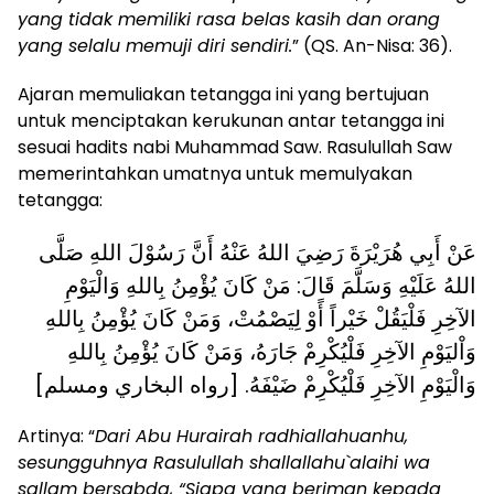
yang tidak memiliki rasa belas kasih dan orang
yang selalu memuji diri sendiri.
” (QS. An-Nisa: 36).
Ajaran memuliakan tetangga ini yang bertujuan
untuk menciptakan kerukunan antar tetangga ini
sesuai hadits nabi Muhammad Saw. Rasulullah Saw
memerintahkan umatnya untuk memulyakan
tetangga:
عَنْ أَبِي هُرَيْرَةَ رَضِيَ اللهُ عَنْهُ أَنَّ رَسُوْلَ اللهِ صَلَّى
اللهُ عَلَيْهِ وَسَلَّمَ قَالَ: مَنْ كَانَ يُؤْمِنُ بِاللهِ وَالْيَوْمِ
الآخِرِ فَلْيَقُلْ خَيْراً أًوْ لِيَصْمُتْ، وَمَنْ كَانَ يُؤْمِنُ بِاللهِ
وَاْليَوْمِ الآخِرِ فَلْيُكْرِمْ جَارَهُ، وَمَنْ كَانَ يُؤْمِنُ بِاللهِ
وَالْيَوْمِ الآخِرِ فَلْيُكْرِمْ ضَيْفَهُ. [رواه البخاري ومسلم]
Artinya: “
Dari Abu Hurairah radhiallahuanhu,
sesungguhnya Rasulullah shallallahu`alaihi wa
sallam bersabda, “Siapa yang beriman kepada