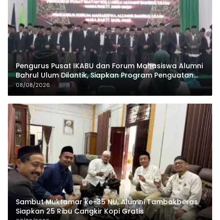
Pengurus Pusat IKABU dan Forum Mahasiswa Alumni
Bahrul Ulum Dilantik, Siapkan Program Penguatan
Organisasi dan Ekonomi
08/08/2026
Sambut Muktamar ke-35 NU, Alumni Tambakberas
Siapkan 25 Ribu Cangkir Kopi Gratis