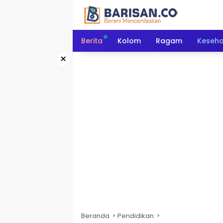
Langsung
ke
konten
Berita
Kolom
Ragam
Keseh
×
Beranda
Pendidikan