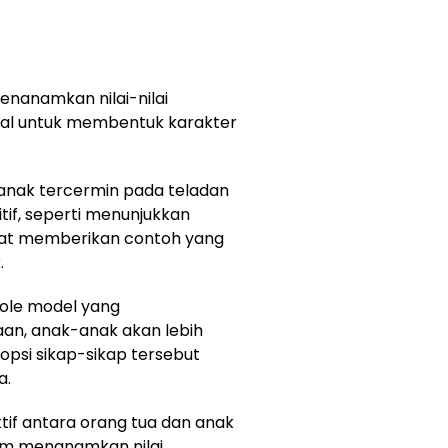
nanamkan nilai-nilai
ial untuk membentuk karakter
anak tercermin pada teladan
tif, seperti menunjukkan
dapat memberikan contoh yang
.
role model yang
aan, anak-anak akan lebih
si sikap-sikap tersebut
a.
ktif antara orang tua dan anak
am menanamkan nilai