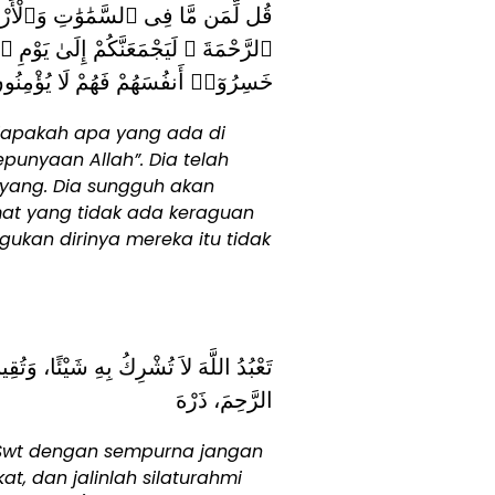
قُل لِّمَن مَّا فِى ٱلسَّمَٰوَٰتِ وَٱلْأَرْ
ٱلرَّحْمَةَ ۚ لَيَجْمَعَنَّكُمْ إِلَىٰ يَوْمِ ٱل
خَسِرُوٓا۟ أَنفُسَهُمْ فَهُمْ لَا يُؤْمِنُون
iapakah apa yang ada di
epunyaan Allah”. Dia telah
ayang. Dia sungguh akan
at yang tidak ada keraguan
kan dirinya mereka itu tidak
تَعْبُدُ اللَّهَ لاَ تُشْرِكُ بِهِ شَيْئًا، وَتُق
الرَّحِمَ، ذَرْهَ
 Swt dengan sempurna jangan
akat, dan jalinlah silaturahmi