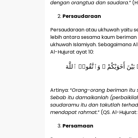
dengan orangtua dan saudara
.” (
Persaudaraan
Persaudaraan atau ukhuwah yaitu 
lebih antara sesama kaum beriman 
ukhuwah Islamiyah. Sebagaimana Al
Al-Hujurat ayat 10:
 بَيْنَ أَخَوَيْكُمْ ۚ وَٱتَّقُوا۟ ٱللَّهَ
Artinya: “
Orang-orang beriman itu
Sebab itu damaikanlah (perbaikil
saudaramu itu dan takutlah terha
mendapat rahmat.
” (QS. Al-Hujurat:
Persamaan