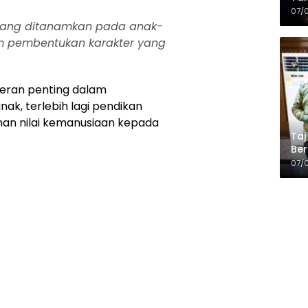
Kop
07/
yang ditanamkan pada anak-
m pembentukan karakter yang
peran penting dalam
, terlebih lagi pendikan
man nilai kemanusiaan kepada
Taj
Ber
Kel
07/