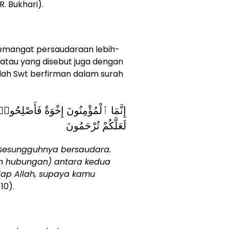
HR. Bukhari).
semangat persaudaraan lebih-
atau yang disebut juga dengan
lah Swt berfirman dalam surah
إِنَّمَا ٱلْمُؤْمِنُونَ إِخْوَةٌ فَأَصْلِحُوا۟
لَعَلَّكُمْ تُرْحَمُونَ
 sesungguhnya bersaudara.
ah hubungan) antara kedua
dap Allah, supaya kamu
 10).