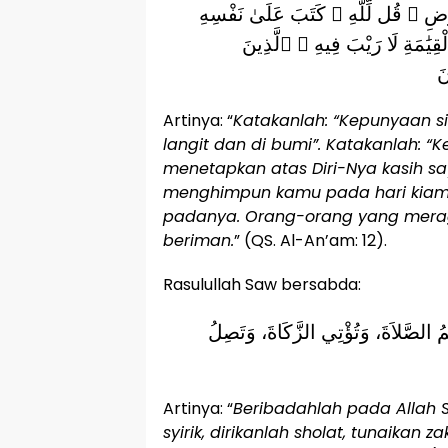
ضِ ۖ قُل لِّلَّهِ ۚ كَتَبَ عَلَىٰ نَفْسِهِ
ْقِيَٰمَةِ لَا رَيْبَ فِيهِ ۚ ٱلَّذِينَ
َ
Artinya: “
Katakanlah: “Kepunyaan s
langit dan di bumi”. Katakanlah: “K
menetapkan atas Diri-Nya kasih s
menghimpun kamu pada hari kiam
padanya. Orang-orang yang meragu
beriman.
” (QS. Al-An’am: 12).
Rasulullah Saw bersabda:
ِيمُ الصَّلاَةَ، وَتُؤْتِي الزَّكَاةَ، وَتَصِلُ
Artinya: “
Beribadahlah pada Allah
syirik, dirikanlah sholat, tunaikan z