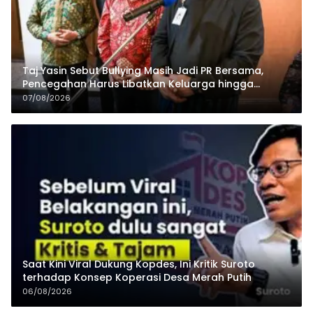
Taj Yasin Sebut Bullying Masih Jadi PR Bersama,
Pencegahan Harus Libatkan Keluarga hingga
Pesantren
07/08/2026
Saat Kini Viral Dukung Kopdes, Ini Kritik Suroto
terhadap Konsep Koperasi Desa Merah Putih
06/08/2026