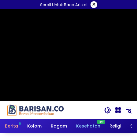
Langsung
×
Scroll Untuk Baca Artikel
ke
konten
Berita
Kolom
Ragam
Kesehatan
Religi
So