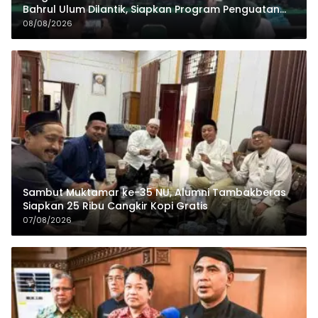
Bahrul Ulum Dilantik, Siapkan Program Penguatan
Organisasi dan Ekonomi
08/08/2026
Sambut Muktamar ke-35 NU, Alumni Tambakberas
Siapkan 25 Ribu Cangkir Kopi Gratis
07/08/2026