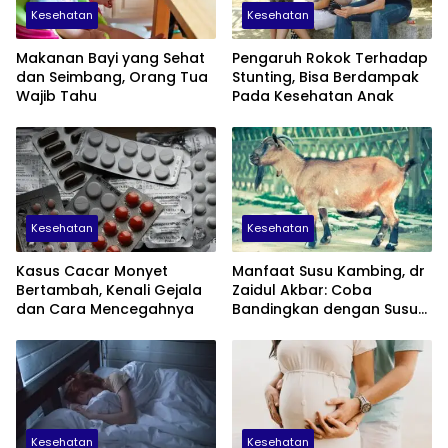
Kesehatan
Kesehatan
Makanan Bayi yang Sehat
Pengaruh Rokok Terhadap
dan Seimbang, Orang Tua
Stunting, Bisa Berdampak
Wajib Tahu
Pada Kesehatan Anak
Kesehatan
Kesehatan
Kasus Cacar Monyet
Manfaat Susu Kambing, dr
Bertambah, Kenali Gejala
Zaidul Akbar: Coba
dan Cara Mencegahnya
Bandingkan dengan Susu
Sapi
Kesehatan
Kesehatan