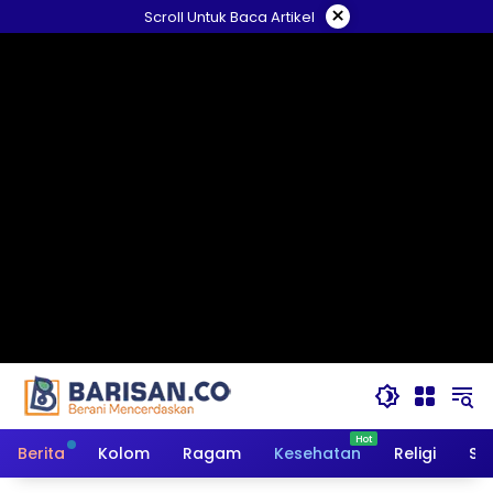
Langsung
×
Scroll Untuk Baca Artikel
ke
konten
Berita
Kolom
Ragam
Kesehatan
Religi
So