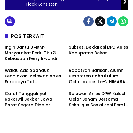
Tidak Konsisten
POS TERKAIT
Ingin Bantu UMKM?
Sukses, Deklarasi DPD Anies
Masyarakat Perlu Tiru 3
Kabupaten Bekasi
Kebiasaan Ferry Irwandi
Walau Ada Spanduk
Rapatkan Barisan, Alumni
Penolakan, Relawan Anies
Pesantren Bahrul Ulum
Surabaya Tak
Gelar Mubes ke-2 HIMABAS
Tergoyahkan
dan Bentuk IKABU
Semarang
Catat Tanggalnya!
Relawan Anies DPW Kalsel
Rakorwil Sekber Jawa
Gelar Senam Bersama
Barat Segera Digelar
Sekaligus Sosialisasi Pemilu
2024