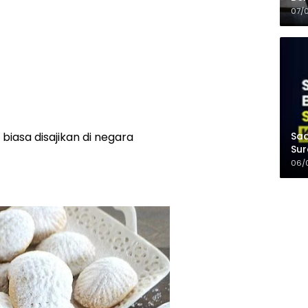
Kel
07/
Saa
biasa disajikan di negara
Sur
Mer
06/