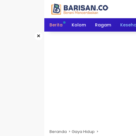
Langsung
ke
konten
Berita
Kolom
Ragam
Keseh
×
Beranda
Gaya Hidup