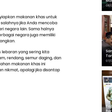
Mah
Sia
08/
da
yiapkan makanan khas untuk
da salahnya jika Anda mencoba
i negara lain. Sama halnya
erbagai negara juga memiliki
dangkan.
Sam
 lebaran yang sering kita
Tam
yam, rendang, semur daging, dan
Kop
07/
lahan makanan khas ini
n nikmat, apalagi jika disantap
Taj
Ber