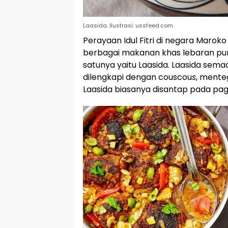
Laasida. Ilustrasi: ussfeed.com
Perayaan Idul Fitri di negara Maroko
berbagai makanan khas lebaran pun
satunya yaitu Laasida. Laasida sem
dilengkapi dengan couscou
s
, mente
Laasida biasanya disantap pada pagi