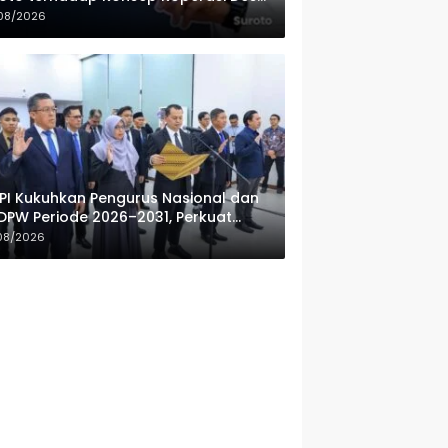
ah Putih
08/2026
PI Kukuhkan Pengurus Nasional dan
DPW Periode 2026–2031, Perkuat
fesionalisme Sektor Publik
08/2026