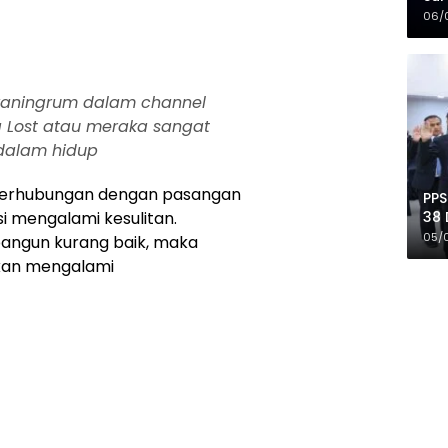
Mer
06/
idyaningrum dalam channel
 Lost atau meraka sangat
 dalam hidup
berhubungan dengan pasangan
PPS
38 
i mengalami kesulitan.
Pro
05/
bangun kurang baik, maka
kan mengalami