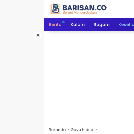
Langsung
ke
konten
Berita
Kolom
Ragam
Keseh
×
Beranda
Gaya Hidup