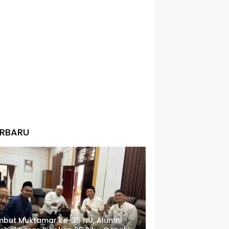
ERBARU
but Muktamar ke-35 NU, Alumni