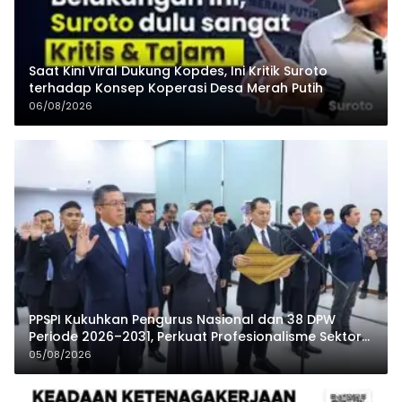
Saat Kini Viral Dukung Kopdes, Ini Kritik Suroto
terhadap Konsep Koperasi Desa Merah Putih
06/08/2026
PPSPI Kukuhkan Pengurus Nasional dan 38 DPW
Periode 2026–2031, Perkuat Profesionalisme Sektor
Publik
05/08/2026