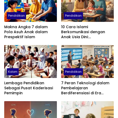
Pendidikan
Pendidikan
Makna Angka 7 dalam
10 Cara Islami
Pola Asuh Anak dalam
Berkomunikasi dengan
Prespektif Islam
Anak Usia Dini:
Menumbuhkan Akhlak,
Empati, dan Cinta
Kolom
Pendidikan
Lembaga Pendidikan
7 Peran Teknologi dalam
Sebagai Pusat Kaderisasi
Pembelajaran
Pemimpin
Berdiferensiasi di Era
Kurikulum Merdeka