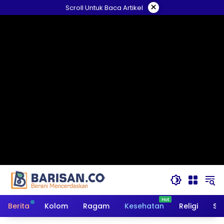
Langsung
×
Scroll Untuk Baca Artikel
ke
konten
Berita
Kolom
Ragam
Kesehatan
Religi
So