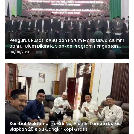
Pengurus Pusat IKABU dan Forum Mahasiswa Alumni
Bahrul Ulum Dilantik, Siapkan Program Penguatan
Organisasi dan Ekonomi
08/08/2026
Sambut Muktamar ke-35 NU, Alumni Tambakberas
Siapkan 25 Ribu Cangkir Kopi Gratis