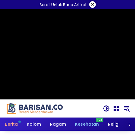
Langsung
×
Scroll Untuk Baca Artikel
ke
konten
Berita
Kolom
Ragam
Kesehatan
Religi
So