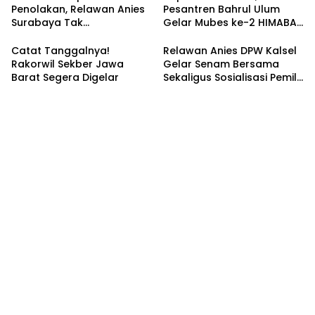
Penolakan, Relawan Anies
Pesantren Bahrul Ulum
Surabaya Tak
Gelar Mubes ke-2 HIMABAS
Tergoyahkan
dan Bentuk IKABU
Semarang
Catat Tanggalnya!
Relawan Anies DPW Kalsel
Rakorwil Sekber Jawa
Gelar Senam Bersama
Barat Segera Digelar
Sekaligus Sosialisasi Pemilu
2024