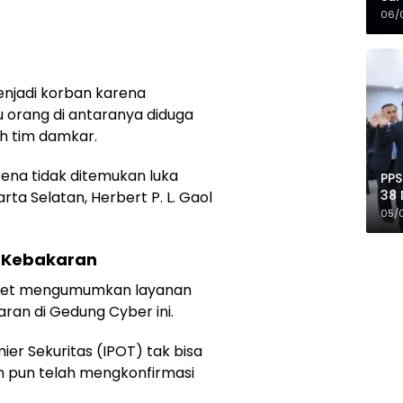
Mer
06/
enjadi korban karena
u orang di antaranya diduga
h tim damkar.
ena tidak ditemukan luka
PPS
38 
ta Selatan, Herbert P. L. Gaol
Pro
05/
 Kebakaran
ternet mengumumkan layanan
ran di Gedung Cyber ini.
mier Sekuritas (IPOT) tak bisa
n pun telah mengkonfirmasi