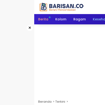
Langsung
ke
konten
Berita
Kolom
Ragam
Keseh
×
Beranda
Terkini