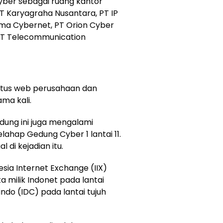
yber sebagai ruang kantor
PT Karyagraha Nusantara, PT IP
ama Cybernet, PT Orion Cyber
 PT Telecommunication
situs web perusahaan dan
ma kali.
edung ini juga mengalami
lahap Gedung Cyber 1 lantai 11.
 di kejadian itu.
esia Internet Exchange (IIX)
 milik Indonet pada lantai
ndo (IDC) pada lantai tujuh