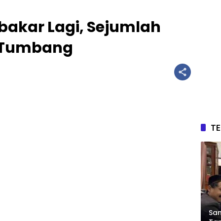
bakar Lagi, Sejumlah
t Tumbang
T
Sam