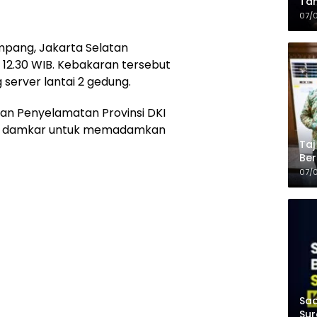
Tam
Kop
07/
pang, Jakarta Selatan
 12.30 WIB. Kebakaran tersebut
ng server lantai 2 gedung.
an Penyelamatan Provinsi DKI
il damkar untuk memadamkan
Taj
Ber
Kel
07/
Saa
Sur