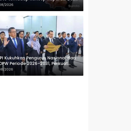
ah Putih
08/2026
PI Kukuhkan Pengurus Nasional dan
DPW Periode 2026–2031, Perkuat
fesionalisme Sektor Publik
08/2026