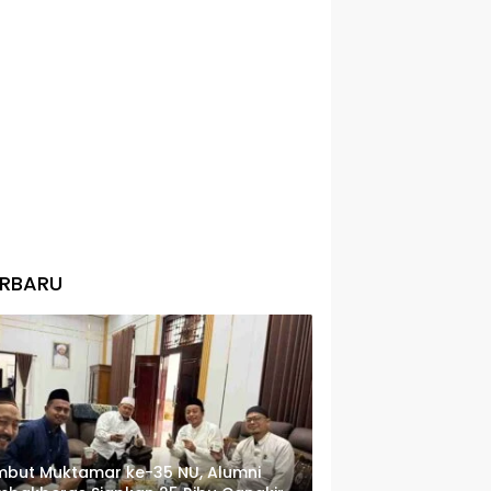
ERBARU
but Muktamar ke-35 NU, Alumni