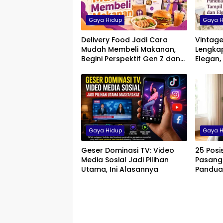
Gaya Hidup
Gaya H
Delivery Food Jadi Cara
Vintage
Mudah Membeli Makanan,
Lengkap
Begini Perspektif Gen Z dan
Elegan,
Milenial di Indonesia
Pria, W
Gaya Hidup
Gaya H
Geser Dominasi TV: Video
25 Posi
Media Sosial Jadi Pilihan
Pasanga
Utama, Ini Alasannya
Pandua
yang N