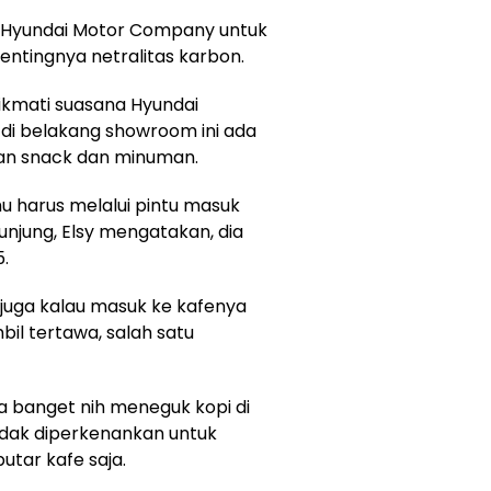
Hyundai Motor Company untuk
ntingnya netralitas karbon.
ikmati suasana Hyundai
t di belakang showroom ini ada
han snack dan minuman.
u harus melalui pintu masuk
njung, Elsy mengatakan, dia
5.
u juga kalau masuk ke kafenya
bil tertawa, salah satu
sa banget nih meneguk kopi di
tidak diperkenankan untuk
tar kafe saja.