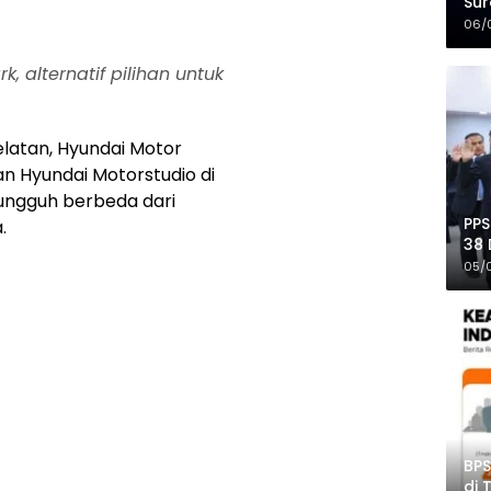
Sur
Mer
06/
, alternatif pilihan untuk
latan, Hyundai Motor
 Hyundai Motorstudio di
sungguh berbeda dari
PPS
.
38 
Pro
05/
BPS
di 