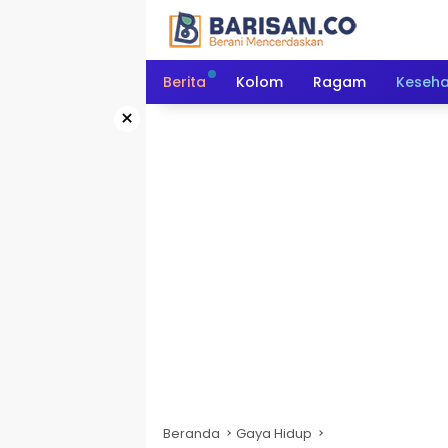
Langsung
ke
konten
Berita
Kolom
Ragam
Keseh
×
Beranda
Gaya Hidup