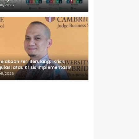
sen
08/2026
elakaan Feri Berulang: Krisis
ulasi atau Krisis Implementasi?
08/2026