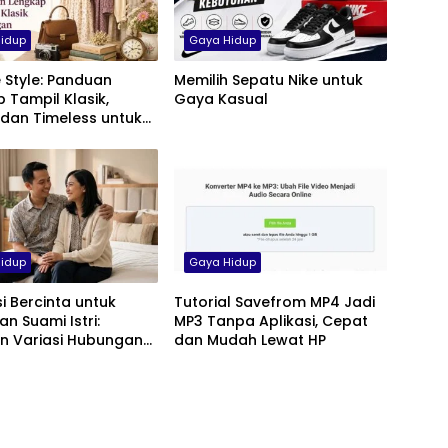
idup
Gaya Hidup
 Style: Panduan
Memilih Sepatu Nike untuk
 Tampil Klasik,
Gaya Kasual
 dan Timeless untuk
anita, hingga Anak
idup
Gaya Hidup
si Bercinta untuk
Tutorial Savefrom MP4 Jadi
n Suami Istri:
MP3 Tanpa Aplikasi, Cepat
n Variasi Hubungan
dan Mudah Lewat HP
yaman dan Harmonis