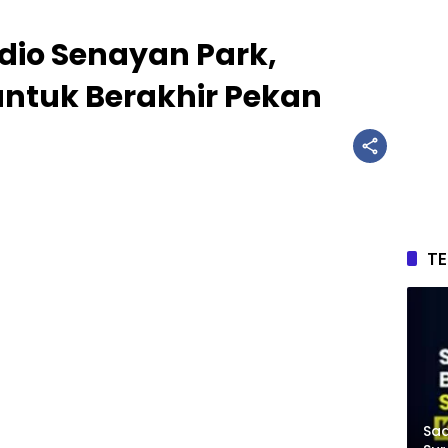
dio Senayan Park,
 untuk Berakhir Pekan
T
Saa