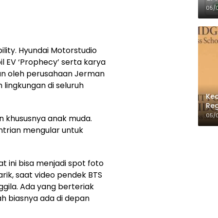
Per
05/
lity. Hyundai Motorstudio
 EV ‘Prophecy’ serta karya
kan oleh perusahaan Jerman
ingkungan di seluruh
Kec
Reg
05/
n khususnya anak muda.
ntrian mengular untuk
ni bisa menjadi spot foto
rik, saat video pendek BTS
gila. Ada yang berteriak
h biasnya ada di depan