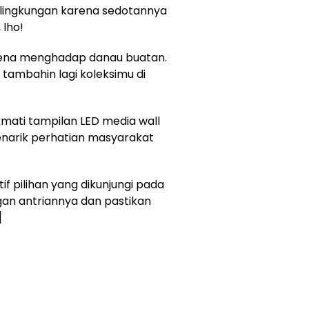
h lingkungan karena sedotannya
 lho!
arena menghadap danau buatan.
tambahin lagi koleksimu di
mati tampilan LED media wall
enarik perhatian masyarakat
if pilihan yang dikunjungi pada
gan antriannya dan pastikan
]