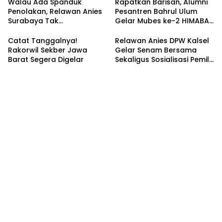
Walau Ada Spanduk
Rapatkan Barisan, Alumni
Penolakan, Relawan Anies
Pesantren Bahrul Ulum
Surabaya Tak
Gelar Mubes ke-2 HIMABAS
Tergoyahkan
dan Bentuk IKABU
Semarang
Catat Tanggalnya!
Relawan Anies DPW Kalsel
Rakorwil Sekber Jawa
Gelar Senam Bersama
Barat Segera Digelar
Sekaligus Sosialisasi Pemilu
2024