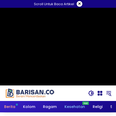
Langsung
×
Scroll Untuk Baca Artikel
ke
konten
Berita
Kolom
Ragam
Kesehatan
Religi
So