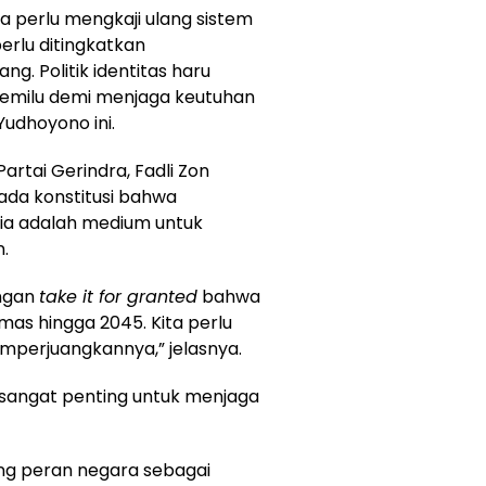
ita perlu mengkaji ulang sistem
 perlu ditingkatkan
g. Politik identitas haru
emilu demi menjaga keutuhan
Yudhoyono ini.
artai Gerindra, Fadli Zon
ada konstitusi bahwa
ia adalah medium untuk
.
engan
take it for granted
bahwa
mas hingga 2045. Kita perlu
perjuangkannya,” jelasnya.
t sangat penting untuk menjaga
ang peran negara sebagai