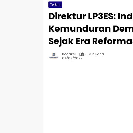
Terkini
Direktur LP3ES: I
Kemunduran Demok
Sejak Era Reforma
Redaksi
3 Min Baca
04/09/2022