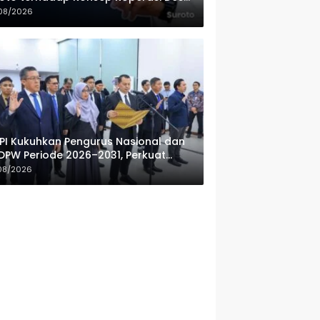
ah Putih
08/2026
PI Kukuhkan Pengurus Nasional dan
DPW Periode 2026–2031, Perkuat
fesionalisme Sektor Publik
08/2026