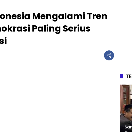
ndonesia Mengalami Tren
rasi Paling Serius
si
T
Sam