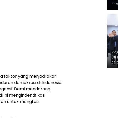
Mer
06/
PPS
38 
Pro
05/
a faktor yang menjadi akar
ran demokrasi di Indonesia:
an agensi. Demi mendorong
i ini mengindentifikasi
kan untuk mengtasi