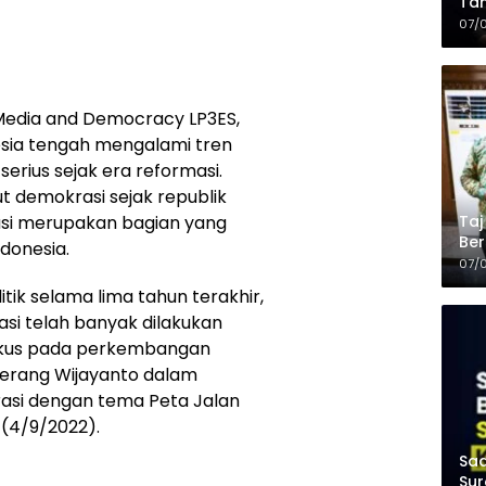
Tam
Kop
07/
 Media and Democracy LP3ES,
esia tengah mengalami tren
erius sejak era reformasi.
t demokrasi sejak republik
Taj
asi merupakan bagian yang
Ber
ndonesia.
Kel
07/
litik selama lima tahun terakhir,
si telah banyak dilakukan
okus pada perkembangan
 terang Wijayanto dalam
asi dengan tema Peta Jalan
 (4/9/2022).
Saa
Sur