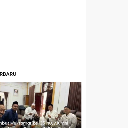
ERBARU
but Muktamar ke-35 NU, Alumni