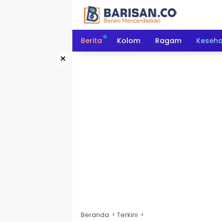
Langsung
ke
konten
Berita
Kolom
Ragam
Keseh
×
Beranda
Terkini