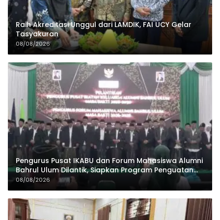
Raih Akreditasi Unggul dari LAMDIK, FAI UCY Gelar
Tasyakuran
08/08/2026
Pengurus Pusat IKABU dan Forum Mahasiswa Alumni
Bahrul Ulum Dilantik, Siapkan Program Penguatan
Organisasi dan Ekonomi
08/08/2026