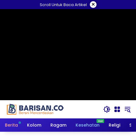
Langsung
×
Scroll Untuk Baca Artikel
ke
konten
Berita
Kolom
Ragam
Kesehatan
Religi
So