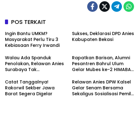
POS TERKAIT
Ingin Bantu UMKM?
Sukses, Deklarasi DPD Anies
Masyarakat Perlu Tiru 3
Kabupaten Bekasi
Kebiasaan Ferry Irwandi
Walau Ada Spanduk
Rapatkan Barisan, Alumni
Penolakan, Relawan Anies
Pesantren Bahrul Ulum
Surabaya Tak
Gelar Mubes ke-2 HIMABAS
Tergoyahkan
dan Bentuk IKABU
Semarang
Catat Tanggalnya!
Relawan Anies DPW Kalsel
Rakorwil Sekber Jawa
Gelar Senam Bersama
Barat Segera Digelar
Sekaligus Sosialisasi Pemilu
2024