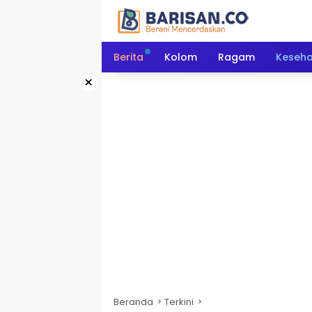
Langsung
ke
konten
Berita
Kolom
Ragam
Keseh
×
Beranda
Terkini