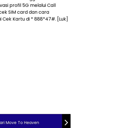
si profil 5G melalui Call
ek SIM card dan cara
 Cek Kartu di * 888*47#. [Luk]
dari Move To Heaven