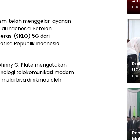
Ada
09/
smi telah menggelar layanan
 di Indonesia. Setelah
rasi (SKLO) 5G dari
tika Republik Indonesia
Rai
Johnny G. Plate mengatakan
UCY
nologi telekomunikasi modern
08/
mulai bisa dinikmati oleh
Pen
Mah