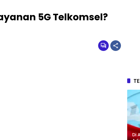
Layanan 5G Telkomsel?
T
Di 