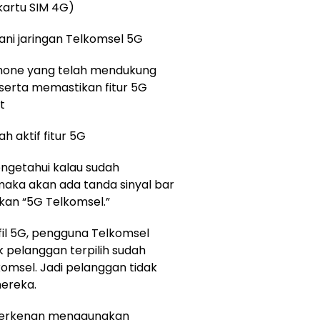
kartu SIM 4G)
yani jaringan Telkomsel 5G
hone yang telah mendukung
 serta memastikan fitur 5G
t
 aktif fitur 5G
ngetahui kalau sudah
 maka akan ada tanda sinyal bar
kan “5G Telkomsel.”
il 5G, pengguna Telkomsel
uk pelanggan terpilih sudah
komsel. Jadi pelanggan tidak
mereka.
 berkenan menggunakan