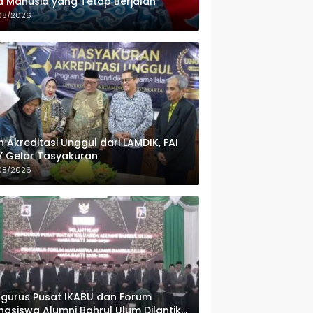
 Manusia yang Tetap Berjalan
08/2026
h Akreditasi Unggul dari LAMDIK, FAI
 Gelar Tasyakuran
08/2026
gurus Pusat IKABU dan Forum
asiswa Alumni Bahrul Ulum Dilantik,