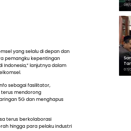
Sia
08/
da
msel yang selalu di depan dan
Sam
ra pemangku kepentingan
Tam
i Indonesia,” lanjutnya dalam
Kop
07/
elkomsel.
o sebagai fasilitator,
n terus mendorong
aringan 5G dan menghapus
a terus berkolaborasi
ah hingga para pelaku industri