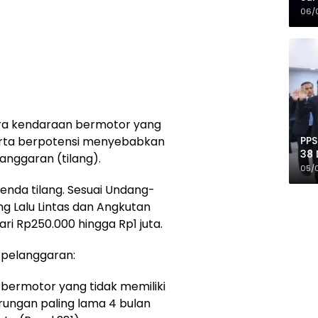
Mer
06/
ara kendaraan bermotor yang
PPS
erta berpotensi menyebabkan
38 
anggaran (tilang).
Pro
05/
denda tilang. Sesuai Undang-
g Lalu Lintas dan Angkutan
ri Rp250.000 hingga Rp1 juta.
n pelanggaran:
bermotor yang tidak memiliki
rungan paling lama 4 bulan