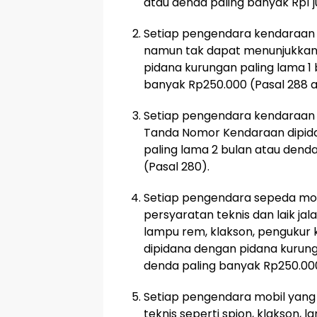
atau denda paling banyak Rp1 ju
Setiap pengendara kendaraan 
namun tak dapat menunjukkann
pidana kurungan paling lama 1 
banyak Rp250.000 (Pasal 288 a
Setiap pengendara kendaraan 
Tanda Nomor Kendaraan dipid
paling lama 2 bulan atau dend
(Pasal 280).
Setiap pengendara sepeda mo
persyaratan teknis dan laik jal
lampu rem, klakson, pengukur 
dipidana dengan pidana kurung
denda paling banyak Rp250.000 
Setiap pengendara mobil yang
teknis seperti spion, klakson,