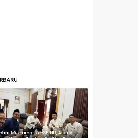
ERBARU
but Muktamar ke-35 NU, Alumni