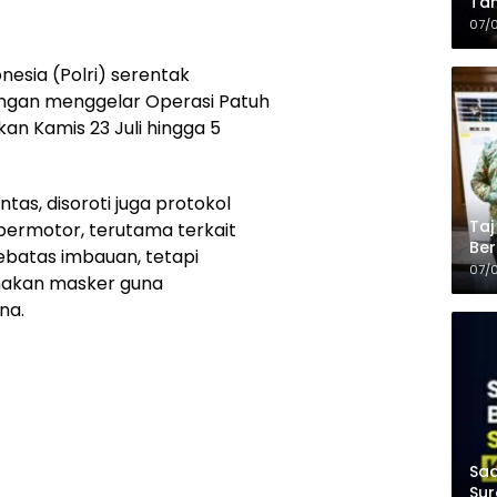
Tam
Kop
07/
nesia (Polri) serentak
engan menggelar Operasi Patuh
kan Kamis 23 Juli hingga 5
ntas, disoroti juga protokol
Taj
ermotor, terutama terkait
Ber
batas imbauan, tetapi
Kel
07/
nakan masker guna
na.
Saa
Sur