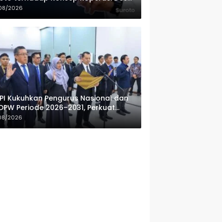
ah Putih
08/2026
PI Kukuhkan Pengurus Nasional dan
DPW Periode 2026–2031, Perkuat
fesionalisme Sektor Publik
08/2026