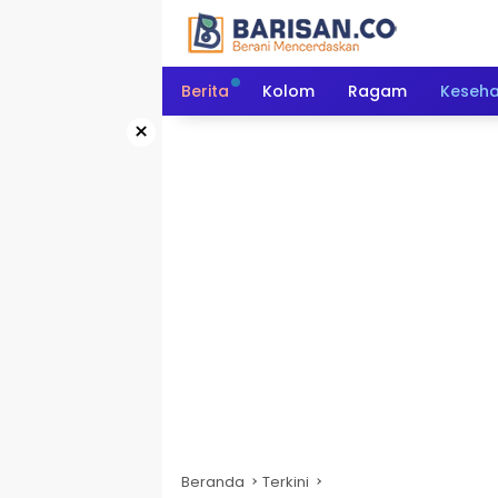
Langsung
ke
konten
Berita
Kolom
Ragam
Keseh
×
Beranda
Terkini