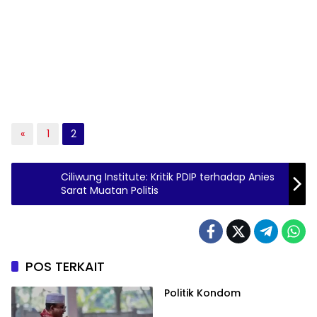
«
1
2
Ciliwung Institute: Kritik PDIP terhadap Anies
Sarat Muatan Politis
POS TERKAIT
Politik Kondom