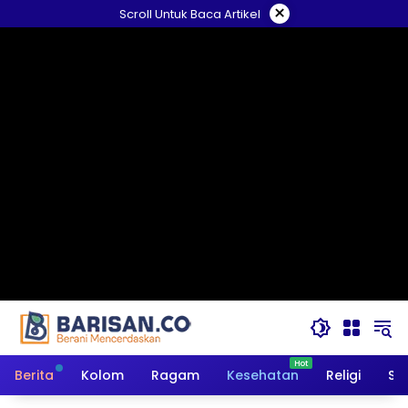
Langsung
×
Scroll Untuk Baca Artikel
ke
konten
Berita
Kolom
Ragam
Kesehatan
Religi
So