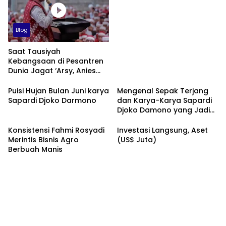
Blog
Saat Tausiyah
Kebangsaan di Pesantren
Dunia Jagat ‘Arsy, Anies
Mendapat Jimat dan
Dukungan dari Abah Aos
Puisi Hujan Bulan Juni karya
Mengenal Sepak Terjang
Sapardi Djoko Darmono
dan Karya-Karya Sapardi
Djoko Damono yang Jadi
Google Doodle Hari Ini
Konsistensi Fahmi Rosyadi
Investasi Langsung, Aset
Merintis Bisnis Agro
(US$ Juta)
Berbuah Manis