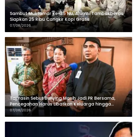
Sambut Muktamar ke-35 NU, Alumni Tambakberas
Siapkan 25 Ribu Cangkir Kopi Gratis
07/08/2026
Taj Yasin Sebut Bullying Masih Jadi PR Bersama,
Pencegahan Harus Libatkan Keluarga hingga
Pesantren
07/08/2026