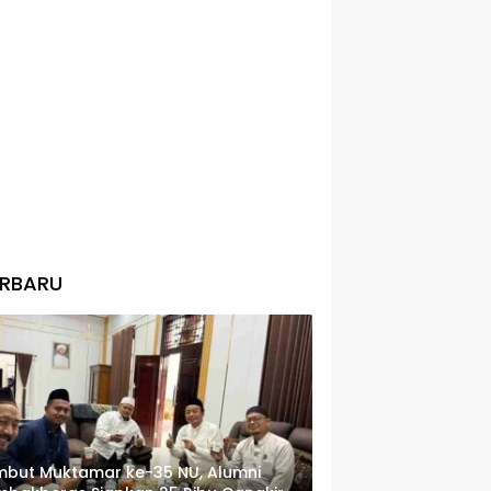
ERBARU
but Muktamar ke-35 NU, Alumni