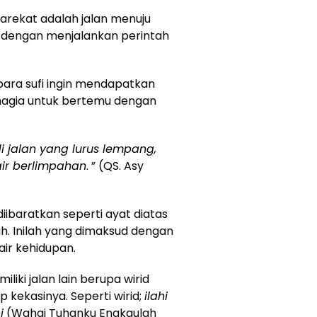
rekat adalah jalan menuju
 dengan menjalankan perintah
ara sufi ingin mendapatkan
hagia untuk bertemu dengan
i jalan yang lurus lempang,
air berlimpahan
. ” (QS. Asy
diibaratkan seperti ayat diatas
h. Inilah yang dimaksud dengan
air kehidupan.
liki jalan lain berupa wirid
 kekasinya. Seperti wirid;
ilahi
i
(Wahai Tuhanku Engkaulah