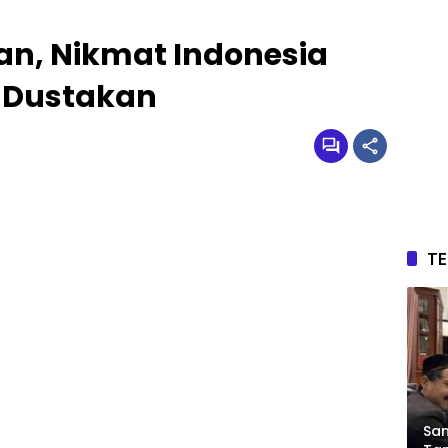
n, Nikmat Indonesia
 Dustakan
T
Sam