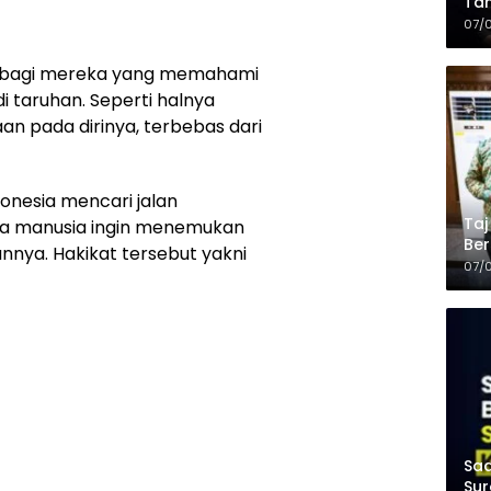
Tam
Kop
07/
 bagi mereka yang memahami
i taruhan. Seperti halnya
 pada dirinya, terbebas dari
onesia mencari jalan
Taj
uga manusia ingin menemukan
Ber
nya. Hakikat tersebut yakni
Kel
07/
Saa
Sur