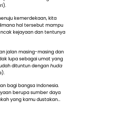
i).
menuju kemerdekaan, kita
 dimana hal tersebut mampu
ncak kejayaan dan tentunya
n jalan masing-masing dan
tidak lupa sebagai umat yang
udah dituntun dengan
huda
).
an bagi bangsa Indonesia.
kayaan berupa sumber daya
nakah yang kamu dustakan…