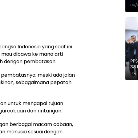
Mer
06/
ngsa Indonesia yang saat ini
ah mau dibawa ke mana arti
PPS
uh dengan pembatasan.
38 
Pro
05/
 pembatasnya, meski ada jalan
yakinan, sebagaimana pepatah
dan untuk mengapai tujuan
gai cobaan dan rintangan.
engan berbagai macam cobaan,
ian manusia sesuai dengan