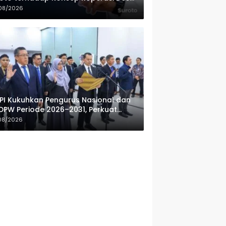
ah Putih
08/2026
PI Kukuhkan Pengurus Nasional dan
DPW Periode 2026–2031, Perkuat
fesionalisme Sektor Publik
08/2026