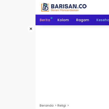
Langsung
ke
konten
Berita
Kolom
Ragam
Keseh
×
Beranda
Religi