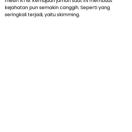
mesin ATM. Kemajuan jaman saat ini membuat
kejahatan pun semakin canggih. Seperti yang
seringkali terjadi, yaitu skimming.