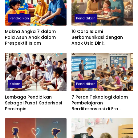
Pendidikan
Pendidikan
Makna Angka 7 dalam
10 Cara Islami
Pola Asuh Anak dalam
Berkomunikasi dengan
Prespektif Islam
Anak Usia Dini:
Menumbuhkan Akhlak,
Empati, dan Cinta
Kolom
Pendidikan
Lembaga Pendidikan
7 Peran Teknologi dalam
Sebagai Pusat Kaderisasi
Pembelajaran
Pemimpin
Berdiferensiasi di Era
Kurikulum Merdeka