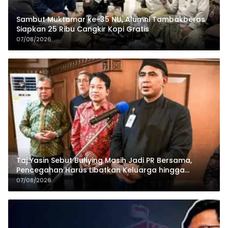
Sambut Muktamar ke-35 NU, Alumni Tambakberas
Siapkan 25 Ribu Cangkir Kopi Gratis
07/08/2026
Taj Yasin Sebut Bullying Masih Jadi PR Bersama,
Pencegahan Harus Libatkan Keluarga hingga
Pesantren
07/08/2026