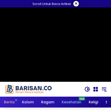
Langsung
×
Scroll Untuk Baca Artikel
ke
konten
Berita
Kolom
Ragam
Kesehatan
Religi
So