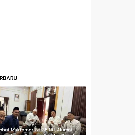
ERBARU
but Muktamar ke-35 NU, Alumni