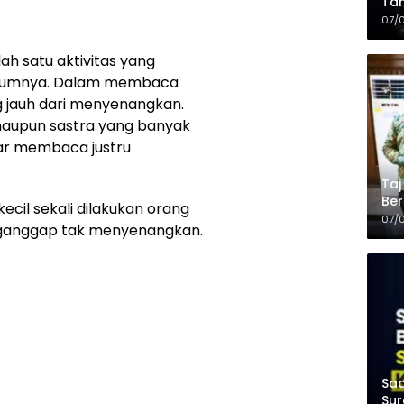
Tam
Kop
07/
h satu aktivitas yang
mumnya. Dalam membaca
 jauh dari menyenangkan.
maupun sastra yang banyak
ar membaca justru
Taj
Ber
 kecil sekali dilakukan orang
Kel
07/
ganggap tak menyenangkan.
Saa
Sur