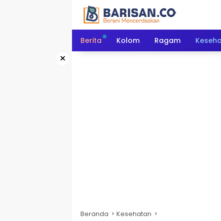
Langsung
ke
konten
Berita
Kolom
Ragam
Keseh
×
Beranda
Kesehatan