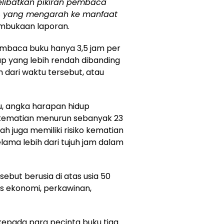
libatkan pikiran pembaca
ah, yang mengarah ke manfaat
pembukaan laporan.
mbaca buku hanya 3,5 jam per
p yang lebih rendah dibanding
dari waktu tersebut, atau
u, angka harapan hidup
 kematian menurun sebanyak 23
ah juga memiliki risiko kematian
selama lebih dari tujuh jam dalam
sebut berusia di atas usia 50
us ekonomi, perkawinan,
 kepada para pecinta buku tiga