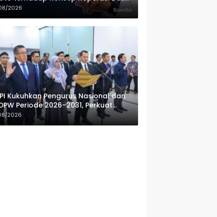
ah Putih
08/2026
PI Kukuhkan Pengurus Nasional dan
DPW Periode 2026–2031, Perkuat
fesionalisme Sektor Publik
08/2026