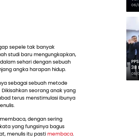
Mer
06/
nggap sepele tak banyak
ah studi baru mengungkapkan,
PPS
dalam sehari dengan sebuah
38 
ang angka harapan hidup.
Pro
05/
nya sebagai sebuah metode
. Dikisahkan seorang anak yang
bad terus menstimulasi ibunya
enulis.
ri membaca, dengan sering
ta yang fungsinya bagus
t, menulis itu pasti
membaca
.